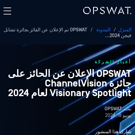
المنزل
/
المدونة
/
OPSWAT تم الإعلان عن الفائز بجائزة تشانل
فيجن 2024...
أخبار الشركة
OPSWAT الإعلان عن الحائز على
جائزة ChannelVision
Visionary Spotlight لعام 2024
بقلم
OPSWAT
يونيو 18, 2024
شارك هذا المنشور