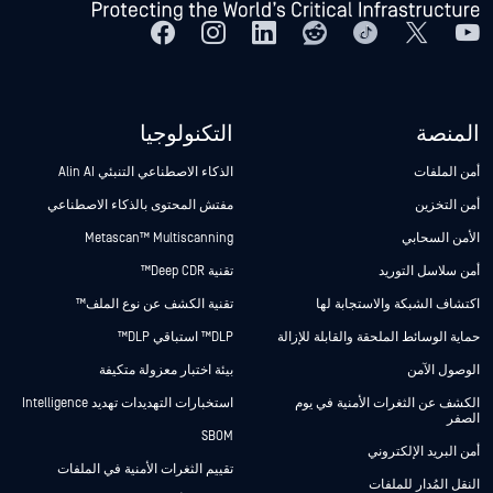
المنصة
التكنولوجيا
أمن الملفات
الذكاء الاصطناعي التنبئي Alin AI
أمن التخزين
مفتش المحتوى بالذكاء الاصطناعي
الأمن السحابي
Metascan™ Multiscanning
أمن سلاسل التوريد
تقنية Deep CDR™
اكتشاف الشبكة والاستجابة لها
تقنية الكشف عن نوع الملف™
حماية الوسائط الملحقة والقابلة للإزالة
DLP™ استباقي DLP™
الوصول الآمن
بيئة اختبار معزولة متكيفة
الكشف عن الثغرات الأمنية في يوم
استخبارات التهديدات تهديد Intelligence
الصفر
SBOM
أمن البريد الإلكتروني
تقييم الثغرات الأمنية في الملفات
النقل المُدار للملفات