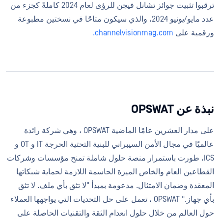
ترقبوا تثبيت جوائز تشانل فيجن للرؤى لعام 2024 كاملةً كجزء من
عدد مايو/يونيو 2024، والذي سيكون متاحًا في نسختين مطبوعة
ورقمية على
channelvisionmag.com.
نبذة عن OPSWAT
على مدار العشرين عامًا الماضية OPSWAT ، وهي شركة رائدة
عالميًا في مجال الأمن السيبراني للبنية التحتية الحرجة IT و OT و
ICS، طورت باستمرار منصة حلول شاملة تمنح مؤسسات وشركات
القطاعين العام والخاص الميزة الحاسمة اللازمة لحماية شبكاتها
المعقدة وضمان الامتثال. مدعومة بمبدأ "لا تثق بأي ملف. لا تثق
بأي جهاز." OPSWAT ، تعمل على حل التحديات التي يواجهها العملاء
حول العالم من خلال حلول انعدام الثقة والتقنيات الحاصلة على