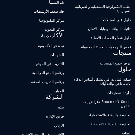
بلد المنشأ
أنظمة التكنولوجيا التشغيلية والفيزيائية
السيبرانية
فك ضغط الأرشيفات
حلول عبر المجالات
مركز التكنولوجيا
ثنائيات البيانات وبوابات الأمان
مركز البحوث
الأكاديمية
حلول مُصنِّع المعدات الأصلية
نبذة عن الأكاديمية
فحص البرمجيات الخبيثة المحمولة
منتجات
الشهادات
عرض جميع المنتجات
التدريب في الموقع
حلول
برنامج المنح الدراسية
حماية البيانات التي تشكل أساس الذكاء
برنامج التدريب المعتمد
الاصطناعي والتحليلات
الموارد
إدارة التصحيحات
الشركة
Secure الأدلة Secure لأغراض إنفاذ
القانون
نبذة
الحكومة والدفاع والاستخبارات
فريق الإدارة
الحكومة الفيدرالية الأمريكية
الزبائن
الطاقة
الاشتراك في التثبيتة الإخبارية