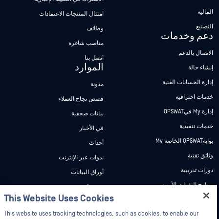
الماليه
امتثال المنتجات الاعتمادات
التصنيع
وظائف
دعم وخدمات
مناصب شاغرة
الاتصال بالدعم
اتصل بنا
الموارد
إنشاء حالة
إدارة الحسابات الفنية
مدونة
خدمات احترافية
قصص نجاح العملاء
إدارة My فيOPSWAT
بيانات صحفية
خدمات تنفيذية
في الأخبار
بوابةOPSWAT الخاصة My
أحداث
وثائق تقنية
ندوات عبر الإنترنت
دورات تدريبية
أوراق البيانات
برنامج الثغرات الأمنية
مستندات تقنية
الشركاء
This Website Uses Cookies
Hey there!
أدوات مجانية
شهادات
I'm Ozzy, your OPSWAT virtual assistant.
This website uses tracking technologies, such as cookies, to enable our