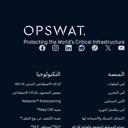
المنصة
التكنولوجيا
أمن الملفات
الذكاء الاصطناعي التنبئي Alin AI
أمن التخزين
مفتش المحتوى بالذكاء الاصطناعي
الأمن السحابي
Metascan™ Multiscanning
أمن سلاسل التوريد
تقنية Deep CDR™
اكتشاف الشبكة والاستجابة لها
تقنية الكشف عن نوع الملف™
حماية الوسائط الملحقة والقابلة للإزالة
DLP™ استباقي DLP™