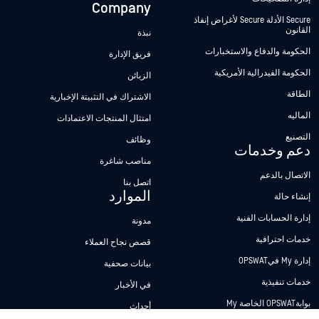
Company
Secure الأدلة Secure لأغراض إنفاذ
القانون
نبذة
الحكومة والدفاع والاستخبارات
فريق الإدارة
الحكومة الفيدرالية الأمريكية
الزبائن
الطاقة
الاشتراك في التثبيتة الإخبارية
الماليه
امتثال المنتجات الاعتمادات
التصنيع
وظائف
دعم وخدمات
مناصب شاغرة
الاتصال بالدعم
اتصل بنا
الموارد
إنشاء حالة
إدارة الحسابات الفنية
مدونة
خدمات احترافية
قصص نجاح العملاء
إدارة My فيOPSWAT
بيانات صحفية
خدمات تنفيذية
في الأخبار
بوابةOPSWAT الخاصة My
أحداث