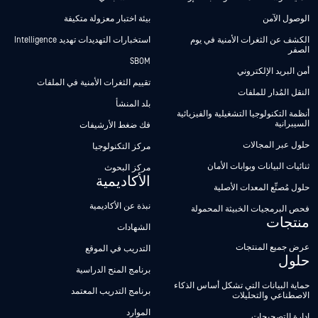
الوصول الآمن
بيئة اختبار معزولة متكيفة
الكشف عن الثغرات الأمنية في يوم
استخبارات التهديدات تهديد Intelligence
الصفر
SBOM
أمن البريد الإلكتروني
تقييم الثغرات الأمنية في الملفات
النقل المُدار للملفات
بلد المنشأ
أنظمة التكنولوجيا التشغيلية والفيزيائية
السيبرانية
فك ضغط الأرشيفات
حلول عبر المجالات
مركز التكنولوجيا
ثنائيات البيانات وبوابات الأمان
مركز البحوث
الأكاديمية
حلول مُصنِّع المعدات الأصلية
نبذة عن الأكاديمية
فحص البرمجيات الخبيثة المحمولة
منتجات
الشهادات
عرض جميع المنتجات
التدريب في الموقع
حلول
برنامج المنح الدراسية
حماية البيانات التي تشكل أساس الذكاء
برنامج التدريب المعتمد
الاصطناعي والتحليلات
الموارد
إدارة التصحيحات