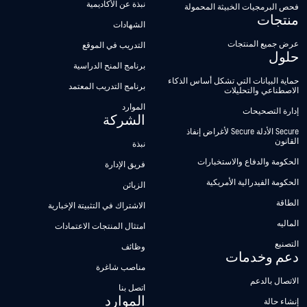
نبذة عن الأكاديمية
فحص البرمجيات الخبيثة المحمولة
منتجات
الشهادات
عرض جميع المنتجات
التدريب في الموقع
حلول
برنامج المنح الدراسية
حماية البيانات التي تشكل أساس الذكاء
برنامج التدريب المعتمد
الاصطناعي والتحليلات
الموارد
إدارة التصحيحات
الشركة
Secure الأدلة Secure لأغراض إنفاذ
القانون
نبذة
الحكومة والدفاع والاستخبارات
فريق الإدارة
الحكومة الفيدرالية الأمريكية
الزبائن
الطاقة
الاشتراك في التثبيتة الإخبارية
الماليه
امتثال المنتجات الاعتمادات
التصنيع
وظائف
دعم وخدمات
مناصب شاغرة
الاتصال بالدعم
اتصل بنا
الموارد
إنشاء حالة