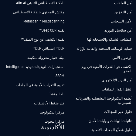
أمن الملفات
الذكاء الاصطناعي التنبئي Alin AI
أمن التخزين
مفتش المحتوى بالذكاء الاصطناعي
الأمن السحابي
Metascan™ Multiscanning
أمن سلاسل التوريد
تقنية Deep CDR™
اكتشاف الشبكة والاستجابة لها
تقنية الكشف عن نوع الملف™
حماية الوسائط الملحقة والقابلة للإزالة
DLP™ استباقي DLP™
الوصول الآمن
بيئة اختبار معزولة متكيفة
الكشف عن الثغرات الأمنية في يوم
استخبارات التهديدات تهديد Intelligence
الصفر
SBOM
أمن البريد الإلكتروني
تقييم الثغرات الأمنية في الملفات
النقل المُدار للملفات
بلد المنشأ
أنظمة التكنولوجيا التشغيلية والفيزيائية
السيبرانية
فك ضغط الأرشيفات
حلول عبر المجالات
مركز التكنولوجيا
ثنائيات البيانات وبوابات الأمان
مركز البحوث
الأكاديمية
حلول مُصنِّع المعدات الأصلية