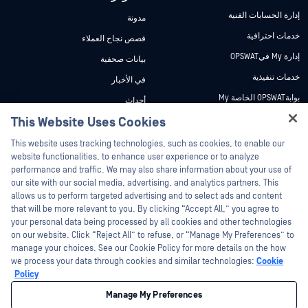
إدارة الحسابات الفنية
مدونة
خدمات احترافية
قصص نجاح العملاء
إدارة My فيOPSWAT
بيانات صحفية
خدمات تنفيذية
في الأخبار
بوابةOPSWAT الخاصة My
أحداث
وثائق تقنية
This Website Uses Cookies
ندوات عبر الإنترنت
Hey there!
دورات تدريبية
أوراق البيانات
This website uses tracking technologies, such as cookies, to enable our
I'm Ozzy, your OPSWAT virtual assistant.
website functionalities, to enhance user experience or to analyze
برنامج الثغرات الأمنية
مستندات تقنية
How can I help you secure what's critical
performance and traffic. We may also share information about your use of
Partners
today?
our site with our social media, advertising, and analytics partners. This
أدوات مجانية
allows us to perform targeted advertising and to select ads and content
شهادات
that will be more relevant to you. By clicking “Accept All,” you agree to
شركاء التكنولوجيا
your personal data being processed by all cookies and other technologies
on our website. Click “Reject All” to refuse, or “Manage My Preferences” to
برنامج شركاء القنوات
manage your choices. See our Cookie Policy for more details on the how
we process your data through cookies and similar technologies:
Cookie
©2026 OPSWAT . جميع الحقوق محفوظة. OPSWAT و MetaDefender و Metascan و
Policy
MetaAccess OPSWAT و Trust no File. Trust No Device. و OPSWAT و Protecting the
World's Critical Infrastructure و Deep CDR™ Technology و InQuest وشعار InQuest و
Manage My Preferences
DFI و RetroHunt و Deep File Inspection و Join the Hunt هي علامات تجارية مملوكة