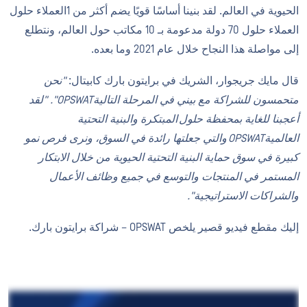
الحيوية في العالم. لقد بنينا أساسًا قويًا يضم أكثر من 1العملاء حلول
العملاء حلول 70 دولة مدعومة بـ 10 مكاتب حول العالم، ونتطلع
إلى مواصلة هذا النجاح خلال عام 2021 وما بعده.
قال مايك جريجوار، الشريك في برايتون بارك كابيتال:
"نحن
متحمسون للشراكة مع بيني في المرحلة التاليةOPSWAT".
"لقد
أعجبنا للغاية بمحفظة حلول المبتكرة والبنية التحتية
العالميةOPSWAT والتي جعلتها رائدة في السوق، ونرى فرص نمو
كبيرة في سوق حماية البنية التحتية الحيوية من خلال الابتكار
المستمر في المنتجات والتوسع في جميع وظائف الأعمال
والشراكات الاستراتيجية".
إليك مقطع فيديو قصير يلخص OPSWAT – شراكة برايتون بارك.