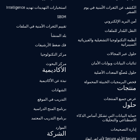
الكشف عن الثغرات الأمنية في يوم
استخبارات التهديدات تهديد Intelligence
الصفر
SBOM
أمن البريد الإلكتروني
تقييم الثغرات الأمنية في الملفات
النقل المُدار للملفات
بلد المنشأ
أنظمة التكنولوجيا التشغيلية والفيزيائية
السيبرانية
فك ضغط الأرشيفات
حلول عبر المجالات
مركز التكنولوجيا
ثنائيات البيانات وبوابات الأمان
مركز البحوث
الأكاديمية
حلول مُصنِّع المعدات الأصلية
نبذة عن الأكاديمية
فحص البرمجيات الخبيثة المحمولة
منتجات
الشهادات
عرض جميع المنتجات
التدريب في الموقع
حلول
برنامج المنح الدراسية
حماية البيانات التي تشكل أساس الذكاء
برنامج التدريب المعتمد
الاصطناعي والتحليلات
الموارد
إدارة التصحيحات
الشركة
Secure الأدلة Secure لأغراض إنفاذ