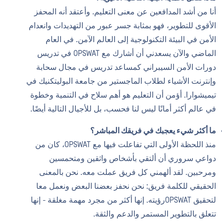
أنا من أشد المدافعين عن معنى التعليم. وأعتقد أنه المحفز
الأقوى للتطوير، فهو بمثابة جسر عبور من التهديدات وانعدام
الأمن في البيئة التكنولوجية إلى العالم الآمن. في العام
الماضي والآن يسعدني أن أشارك مع OPSWAT في تدريس
دورات الأمن السيبراني كمساعد تدريس في مجال سحابة
وإنترنت الأشياء لطلاب الماجستير من جامعة البوليتكنيك في
تيميشوارا. أؤمن أن التعليم هو أهم سلاح في التنمية وخطوة
في عالم أكثر أمانًا ليس لنا فحسب، بل للأجيال التالية أيضًا.
ما أكثر شيء يعجبك في فريقك المباشر؟
منذ اللحظة الأولى التي تفاعلت فيها مع OPSWAT، كان من
دواعي سروري أن ألتقي بأشخاص واثقين ومتحمسين
ومرحبين. لقد ألهمني كل فريق عملت معه. نحن بالمعنى
الحقيقي للكلمة فريق: نحن نحفز بعضنا البعض ونعمل معا
لتحقيق OPSWATرؤيته. إنها أكثر من مجرد مهمة مغلقة - إنها
تتعلق بالتطوير المستمر والدعم والثقة.