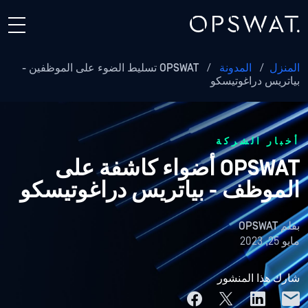
المنزل
/
المدونة
/
OPSWAT تسليط الضوء على الموظفين -
بياتريس دراغوتيسكو
أخبار الشركة
OPSWAT أضواء كاشفة على
الموظف - بياتريس دراغوتيسكو
بقلم
OPSWAT
مايو 25, 2023
شارك هذا المنشور