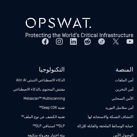
المنصة
التكنولوجيا
أمن الملفات
الذكاء الاصطناعي التنبئي Alin AI
أمن التخزين
مفتش المحتوى بالذكاء الاصطناعي
الأمن السحابي
Metascan™ Multiscanning
أمن سلاسل التوريد
تقنية Deep CDR™
اكتشاف الشبكة والاستجابة لها
تقنية الكشف عن نوع الملف™
حماية الوسائط الملحقة والقابلة للإزالة
DLP™ استباقي DLP™
الوصول الآمن
بيئة اختبار معزولة متكيفة