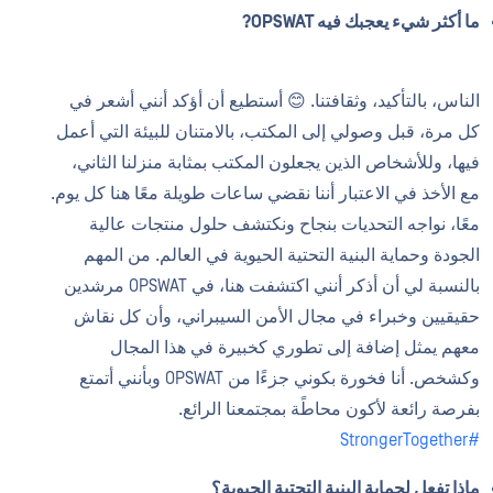
ما أكثر شيء يعجبك فيه OPSWAT?
الناس، بالتأكيد، وثقافتنا. 😊 أستطيع أن أؤكد أنني أشعر في
كل مرة، قبل وصولي إلى المكتب، بالامتنان للبيئة التي أعمل
فيها، وللأشخاص الذين يجعلون المكتب بمثابة منزلنا الثاني،
مع الأخذ في الاعتبار أننا نقضي ساعات طويلة معًا هنا كل يوم.
معًا، نواجه التحديات بنجاح ونكتشف حلول منتجات عالية
الجودة وحماية البنية التحتية الحيوية في العالم. من المهم
بالنسبة لي أن أذكر أنني اكتشفت هنا، في OPSWAT مرشدين
حقيقيين وخبراء في مجال الأمن السيبراني، وأن كل نقاش
معهم يمثل إضافة إلى تطوري كخبيرة في هذا المجال
وكشخص. أنا فخورة بكوني جزءًا من OPSWAT وبأنني أتمتع
بفرصة رائعة لأكون محاطًة بمجتمعنا الرائع.
#StrongerTogether
ماذا تفعل لحماية البنية التحتية الحيوية؟