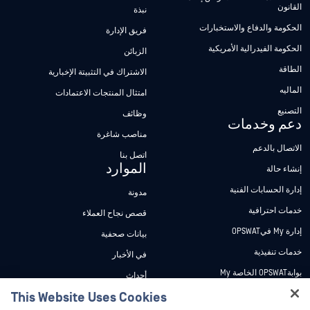
القانون
نبذة
الحكومة والدفاع والاستخبارات
فريق الإدارة
الحكومة الفيدرالية الأمريكية
الزبائن
الطاقة
الاشتراك في التثبيتة الإخبارية
الماليه
امتثال المنتجات الاعتمادات
التصنيع
وظائف
دعم وخدمات
مناصب شاغرة
الاتصال بالدعم
اتصل بنا
الموارد
إنشاء حالة
إدارة الحسابات الفنية
مدونة
خدمات احترافية
قصص نجاح العملاء
إدارة My فيOPSWAT
بيانات صحفية
خدمات تنفيذية
في الأخبار
بوابةOPSWAT الخاصة My
أحداث
وثائق تقنية
This Website Uses Cookies
ندوات عبر الإنترنت