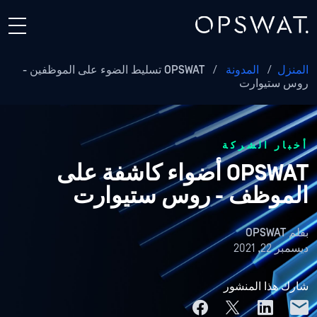
المنزل
/
المدونة
/
OPSWAT تسليط الضوء على الموظفين -
روس ستيوارت
أخبار الشركة
OPSWAT أضواء كاشفة على
الموظف - روس ستيوارت
بقلم
OPSWAT
ديسمبر 22, 2021
شارك هذا المنشور