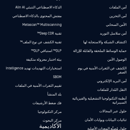
أمن الملفات
الذكاء الاصطناعي التنبئي Alin AI
أمن التخزين
مفتش المحتوى بالذكاء الاصطناعي
الأمن السحابي
Metascan™ Multiscanning
أمن سلاسل التوريد
تقنية Deep CDR™
اكتشاف الشبكة والاستجابة لها
تقنية الكشف عن نوع الملف™
حماية الوسائط الملحقة والقابلة للإزالة
DLP™ استباقي DLP™
الوصول الآمن
بيئة اختبار معزولة متكيفة
الكشف عن الثغرات الأمنية في يوم
استخبارات التهديدات تهديد Intelligence
الصفر
SBOM
أمن البريد الإلكتروني
تقييم الثغرات الأمنية في الملفات
النقل المُدار للملفات
بلد المنشأ
أنظمة التكنولوجيا التشغيلية والفيزيائية
السيبرانية
فك ضغط الأرشيفات
حلول عبر المجالات
مركز التكنولوجيا
ثنائيات البيانات وبوابات الأمان
مركز البحوث
الأكاديمية
حلول مُصنِّع المعدات الأصلية