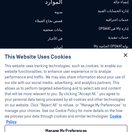
الموارد
إنشاء حالة
إدارة الحسابات الفنية
مدونة
خدمات احترافية
قصص نجاح العملاء
إدارة My فيOPSWAT
بيانات صحفية
خدمات تنفيذية
في الأخبار
بوابةOPSWAT الخاصة My
أحداث
وثائق تقنية
This Website Uses Cookies
ندوات عبر الإنترنت
Hey there!
دورات تدريبية
أوراق البيانات
This website uses tracking technologies, such as cookies, to enable our
I'm Ozzy, your OPSWAT virtual assistant.
website functionalities, to enhance user experience or to analyze
برنامج الثغرات الأمنية
مستندات تقنية
How can I help you secure what's critical
performance and traffic. We may also share information about your use of
الشركاء
today?
our site with our social media, advertising, and analytics partners. This
أدوات مجانية
allows us to perform targeted advertising and to select ads and content
شهادات
that will be more relevant to you. By clicking “Accept All,” you agree to
شركاء التكنولوجيا
your personal data being processed by all cookies and other technologies
on our website. Click “Reject All” to refuse, or “Manage My Preferences” to
برنامج شركاء القنوات
manage your choices. See our Cookie Policy for more details on the how
we process your data through cookies and similar technologies:
Cookie
©2026 OPSWAT . جميع الحقوق محفوظة. OPSWAT و MetaDefender و Metascan و
Policy
MetaAccess OPSWAT و Trust no File. Trust No Device. و OPSWAT و Protecting the
World's Critical Infrastructure و Deep CDR™ Technology و InQuest وشعار InQuest و
Manage My Preferences