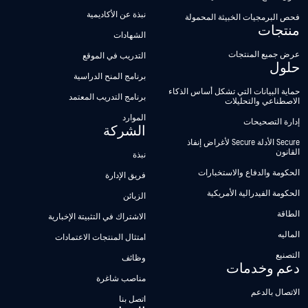
نبذة عن الأكاديمية
فحص البرمجيات الخبيثة المحمولة
منتجات
الشهادات
عرض جميع المنتجات
التدريب في الموقع
حلول
برنامج المنح الدراسية
حماية البيانات التي تشكل أساس الذكاء
برنامج التدريب المعتمد
الاصطناعي والتحليلات
الموارد
إدارة التصحيحات
الشركة
Secure الأدلة Secure لأغراض إنفاذ
القانون
نبذة
الحكومة والدفاع والاستخبارات
فريق الإدارة
الحكومة الفيدرالية الأمريكية
الزبائن
الطاقة
الاشتراك في التثبيتة الإخبارية
الماليه
امتثال المنتجات الاعتمادات
التصنيع
وظائف
دعم وخدمات
مناصب شاغرة
الاتصال بالدعم
اتصل بنا