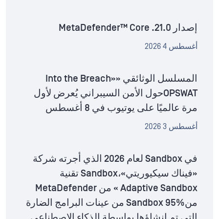
إصدار MetaDefender™ Core .21.0
أغسطس 4 2026
المسلسل الوثائقي «Into the Breach»
OPSWATحول الأمن السيبراني يُعرض لأول
مرة عالميًا على يوتيوب في 8 أغسطس
أغسطس 3 2026
في Sandbox لعام 2026 الذي أجرته شركة
«فيناك سيكيوريتي»،Sandbox تقنية
Adaptive Sandbox » من MetaDefender
منSandbox 95% من عينات البرامج الضارة
التي تم إنشاؤها بواسطة الذكاء الاصطناعي