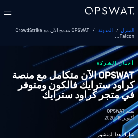
المنزل
/
المدونة
/
OPSWAT مدمج الآن مع CrowdStrike
Falcon...
أخبار الشركة
OPSWAT الآن متكامل مع منصة
كراود سترايك فالكون ومتوفر
في متجر كراود سترايك
بقلم
OPSWAT
أكتوبر 15, 2020
شارك هذا المنشور