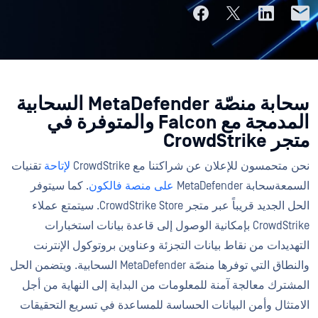
سحابة منصّة MetaDefender السحابية
المدمجة مع Falcon والمتوفرة في
متجر CrowdStrike
نحن متحمسون للإعلان عن شراكتنا مع CrowdStrike
لإتاحة
تقنيات
السمعةسحابة MetaDefender
على منصة فالكون
. كما سيتوفر
الحل الجديد قريباً عبر متجر CrowdStrike Store. سيتمتع عملاء
CrowdStrike بإمكانية الوصول إلى قاعدة بيانات استخبارات
التهديدات من نقاط بيانات التجزئة وعناوين بروتوكول الإنترنت
والنطاق التي توفرها منصّة MetaDefender السحابية. ويتضمن الحل
المشترك معالجة آمنة للمعلومات من البداية إلى النهاية من أجل
الامتثال وأمن البيانات الحساسة للمساعدة في تسريع التحقيقات