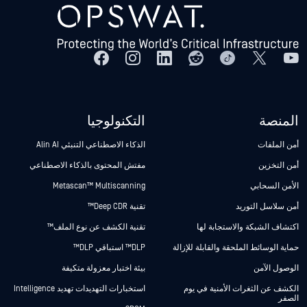
المنصة
التكنولوجيا
أمن الملفات
الذكاء الاصطناعي التنبئي Alin AI
أمن التخزين
مفتش المحتوى بالذكاء الاصطناعي
الأمن السحابي
Metascan™ Multiscanning
أمن سلاسل التوريد
تقنية Deep CDR™
اكتشاف الشبكة والاستجابة لها
تقنية الكشف عن نوع الملف™
حماية الوسائط الملحقة والقابلة للإزالة
DLP™ استباقي DLP™
الوصول الآمن
بيئة اختبار معزولة متكيفة
الكشف عن الثغرات الأمنية في يوم
استخبارات التهديدات تهديد Intelligence
الصفر