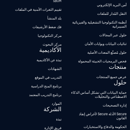
SBOM
أمن البريد الإلكتروني
تقييم الثغرات الأمنية في الملفات
النقل المُدار للملفات
بلد المنشأ
أنظمة التكنولوجيا التشغيلية والفيزيائية
السيبرانية
فك ضغط الأرشيفات
حلول عبر المجالات
مركز التكنولوجيا
ثنائيات البيانات وبوابات الأمان
مركز البحوث
الأكاديمية
حلول مُصنِّع المعدات الأصلية
نبذة عن الأكاديمية
فحص البرمجيات الخبيثة المحمولة
منتجات
الشهادات
عرض جميع المنتجات
التدريب في الموقع
حلول
برنامج المنح الدراسية
حماية البيانات التي تشكل أساس الذكاء
برنامج التدريب المعتمد
الاصطناعي والتحليلات
الموارد
إدارة التصحيحات
الشركة
Secure الأدلة Secure لأغراض إنفاذ
القانون
نبذة
الحكومة والدفاع والاستخبارات
فريق الإدارة