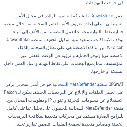
في حوادث التهديدات.
تعمل
CrowdStrike
، الشركة العالمية الرائدة في مجال الأمن
السيبراني ، على إعادة تعريف الأمن لعصر السحابة من خلال منصة
حماية نقطة النهاية وعبء العمل المصممة من الألف إلى الياء
لوقف الانتهاكات. تستفيد بنية الوكيل الخفيف لمنصة CrowdStrike
Falcon® من الذكاء الاصطناعي على نطاق السحابة (الذكاء
الاصطناعي) وتوفر الحماية والرؤية في الوقت الفعلي عبر
المؤسسة ، مما يمنع الهجمات على نقاط النهاية وأعباء العمل داخل
الشبكة أو خارجها.
OPSWAT
منصّة MetaDefender السحابية
هو حل أمني سحابي يركز
على تحليل الملفات والإبلاغ عن البرمجيات الخبيثة. يمكن لـ Falcon
الاستعلام عن معلومات التجزئة وعنوان IP ومعلومات المجال من
منصّة MetaDefender السحابية للحصول على تحليل تفاعلي كامل
للبرامج الضارة مستمد من محركات متعددة لمكافحة البرمجيات
الخبيثة ومصادر متعددة لسمعة الملفات. تتضمن تقارير تحليل