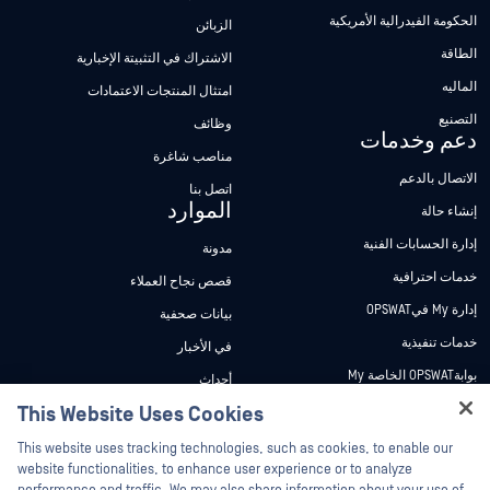
الحكومة الفيدرالية الأمريكية
الزبائن
الطاقة
الاشتراك في التثبيتة الإخبارية
الماليه
امتثال المنتجات الاعتمادات
التصنيع
وظائف
دعم وخدمات
مناصب شاغرة
الاتصال بالدعم
اتصل بنا
الموارد
إنشاء حالة
إدارة الحسابات الفنية
مدونة
خدمات احترافية
قصص نجاح العملاء
إدارة My فيOPSWAT
بيانات صحفية
خدمات تنفيذية
في الأخبار
بوابةOPSWAT الخاصة My
أحداث
وثائق تقنية
This Website Uses Cookies
ندوات عبر الإنترنت
Hey there!
دورات تدريبية
أوراق البيانات
This website uses tracking technologies, such as cookies, to enable our
I'm Ozzy, your OPSWAT virtual assistant.
website functionalities, to enhance user experience or to analyze
برنامج الثغرات الأمنية
مستندات تقنية
How can I help you secure what's critical