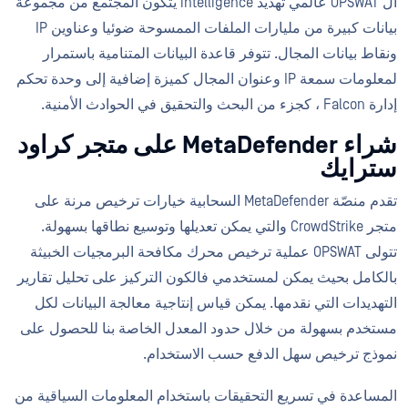
ال OPSWAT عالمي تهديد intelligence يتكون المجتمع من مجموعة
بيانات كبيرة من مليارات الملفات الممسوحة ضوئيا وعناوين IP
ونقاط بيانات المجال. تتوفر قاعدة البيانات المتنامية باستمرار
لمعلومات سمعة IP وعنوان المجال كميزة إضافية إلى وحدة تحكم
إدارة Falcon ، كجزء من البحث والتحقيق في الحوادث الأمنية.
شراء MetaDefender على متجر كراود
سترايك
تقدم منصّة MetaDefender السحابية خيارات ترخيص مرنة على
متجر CrowdStrike والتي يمكن تعديلها وتوسيع نطاقها بسهولة.
تتولى OPSWAT عملية ترخيص محرك مكافحة البرمجيات الخبيثة
بالكامل بحيث يمكن لمستخدمي فالكون التركيز على تحليل تقارير
التهديدات التي نقدمها. يمكن قياس إنتاجية معالجة البيانات لكل
مستخدم بسهولة من خلال حدود المعدل الخاصة بنا للحصول على
نموذج ترخيص سهل الدفع حسب الاستخدام.
المساعدة في تسريع التحقيقات باستخدام المعلومات السياقية من