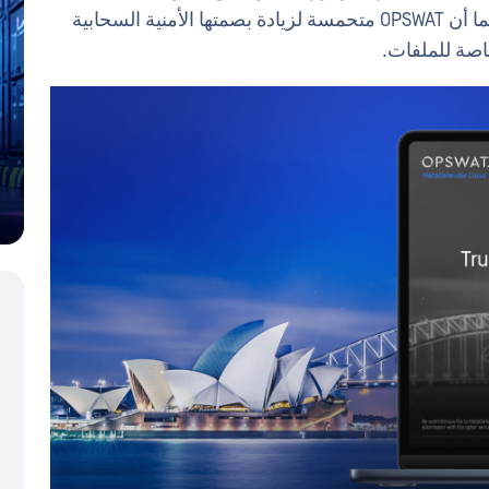
متوافقة مع قوانين سيادة البيانات في بلدانهم. كما أن OPSWAT متحمسة لزيادة بصمتها الأمنية السحابية
اصة للملفات.