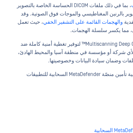
، بما في ذلك ملفات DICOM الحساسة الخاصة بالتصوير
وير بالرنين المغناطيسي والموجات فوق الصوتية. وقد
فدية
والهجمات القائمة على التشفير الخفي
، حيث تعمل
 مما يكسر سلسلة الهجمات.
Cloud OPSWAT MetaDefender Cloud تقنية Multiscanning Deep CDR™ لتوفير تغطية أمنية كاملة ضد
 لأي شركة أو مؤسسة في منطقة آسيا والمحيط الهادئ،
لملفات وضمان سيادة البيانات وخصوصيتها.
تواصل معنا إذا كنت تريد معرفة المزيد حول كيفية تأمين منصّة MetaDefender السحابية للتطبيقات