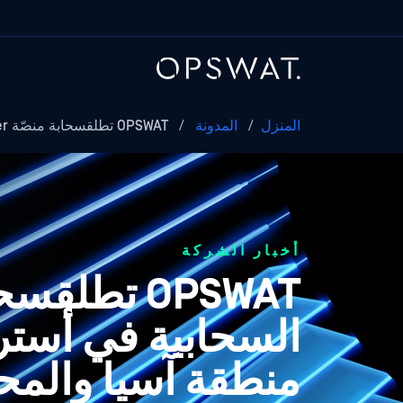
المنزل
/
المدونة
/
OPSWAT تطلقسحابة منصّة MetaDefender السحابية في أستراليا...
أخبار الشركة
السحابية في أسترا
منطقة آسيا والمح