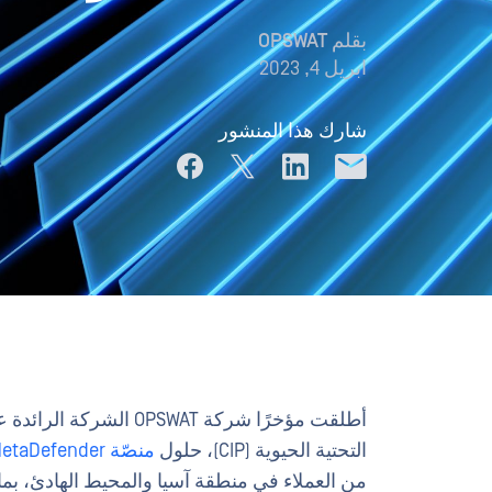
بقلم
OPSWAT
ابريل 4, 2023
شارك هذا المنشور
أطلقت مؤخرًا شركة PSWAT
التحتية الحيوية (CIP)، حلول
منصّة MetaDefender السحابية
من العملاء في منطقة آسيا والمحيط الهادئ، بما