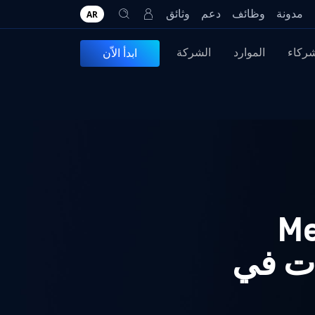
مدونة
وظائف
دعم
وثائق
AR
شركاء
الموارد
الشركة
ابدأ الاّن
MetaDe
ات في