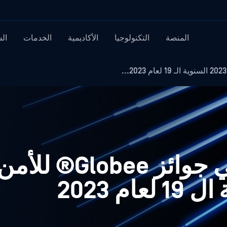
المنصة
التكنولوجيا
الأكاديمية
الخدمات
ال
OPSWAT الفائز في جوائز Globee® للأم
م 2023