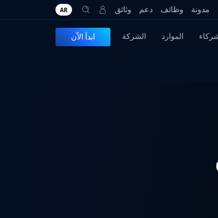
مدونة
وظائف
دعم
وثائق
AR
شركاء
الموارد
الشركة
ابدأ الاّن
ن