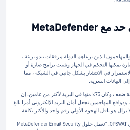
زيادة الحماية إلى أقصى حد مع MetaDefender
المهاجمون الذين ترعاهم الدولة مرفقات تبدو بريئة ،
 يمكنها التحكم في الجهاز وتثبيت برامج ضارة أو
لاستمرار في الانتشار بشكل جانبي في الشبكة ، مما
ى البيانات السرية.
في عام 2022 ، تم اكتشاف أكثر من 25000 نقطة ضعف وكان 75٪ منها في البرية لأكثر من عامين. إن
 ودوافع المهاجمين تجعل أمان البريد الإلكتروني أمرا بالغ
لا يزال هو ناقل الهجوم الأولي رقم واحد والأكثر تكلفة.
وقال إيتاي جليك، نائب رئيس قسم المنتجات في OPSWAT: "تعمل حلول MetaDefender Email Security