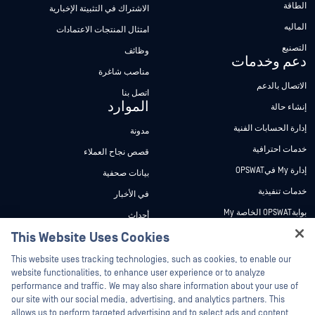
الطاقة
الاشتراك في التثبيتة الإخبارية
الماليه
امتثال المنتجات الاعتمادات
التصنيع
وظائف
دعم وخدمات
مناصب شاغرة
الاتصال بالدعم
اتصل بنا
الموارد
إنشاء حالة
إدارة الحسابات الفنية
مدونة
خدمات احترافية
قصص نجاح العملاء
إدارة My فيOPSWAT
بيانات صحفية
خدمات تنفيذية
في الأخبار
بوابةOPSWAT الخاصة My
أحداث
وثائق تقنية
This Website Uses Cookies
ندوات عبر الإنترنت
Hey there!
دورات تدريبية
أوراق البيانات
This website uses tracking technologies, such as cookies, to enable our
I'm Ozzy, your OPSWAT virtual assistant.
website functionalities, to enhance user experience or to analyze
برنامج الثغرات الأمنية
مستندات تقنية
How can I help you secure what's critical
performance and traffic. We may also share information about your use of
الشركاء
today?
our site with our social media, advertising, and analytics partners. This
أدوات مجانية
allows us to perform targeted advertising and to select ads and content
شهادات