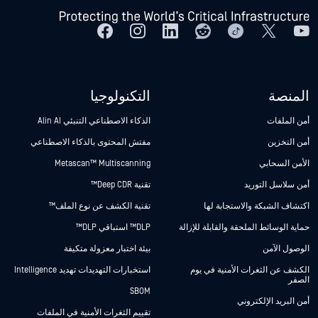
المنصة
التكنولوجيا
أمن الملفات
الذكاء الاصطناعي التنبئي Alin AI
أمن التخزين
مفتش المحتوى بالذكاء الاصطناعي
الأمن السحابي
Metascan™ Multiscanning
أمن سلاسل التوريد
تقنية Deep CDR™
اكتشاف الشبكة والاستجابة لها
تقنية الكشف عن نوع الملف™
حماية الوسائط الملحقة والقابلة للإزالة
DLP™ استباقي DLP™
الوصول الآمن
بيئة اختبار معزولة متكيفة
الكشف عن الثغرات الأمنية في يوم
استخبارات التهديدات تهديد Intelligence
الصفر
SBOM
أمن البريد الإلكتروني
تقييم الثغرات الأمنية في الملفات