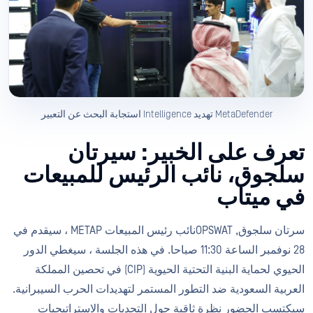
MetaDefender تهديد Intelligence استجابة البحث عن التعبير
تعرف على الخبير: سيرتان
سلجوق، نائب الرئيس للمبيعات
في ميتاب
سرتان سلجوق, OPSWATنائب رئيس المبيعات METAP ، سيقدم في
28 نوفمبر الساعة 11:30 صباحا. في هذه الجلسة ، سيغطي الدور
الحيوي لحماية البنية التحتية الحيوية (CIP) في تحصين المملكة
العربية السعودية ضد التطور المستمر لتهديدات الحرب السيبرانية.
سيكتسب الحضور نظرة ثاقبة حول التحديات والاستراتيجيات