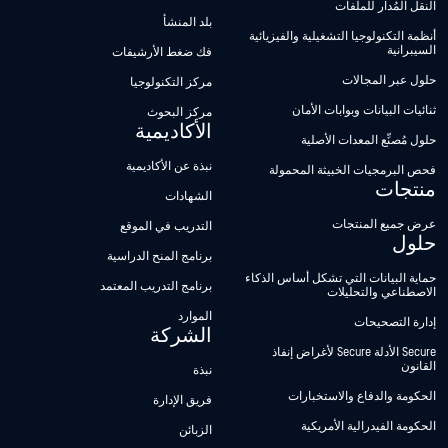
النقل المُدار للملفات
بلد المنشأ
أنظمة التكنولوجيا التشغيلية والفيزيائية
السيبرانية
فك ضغط الأرشيفات
حلول عبر المجالات
مركز التكنولوجيا
ثنائيات البيانات وبوابات الأمان
مركز البحوث
الأكاديمية
حلول مُصنِّع المعدات الأصلية
نبذة عن الأكاديمية
فحص البرمجيات الخبيثة المحمولة
منتجات
الشهادات
عرض جميع المنتجات
التدريب في الموقع
حلول
برنامج المنح الدراسية
حماية البيانات التي تشكل أساس الذكاء
برنامج التدريب المعتمد
الاصطناعي والتحليلات
الموارد
إدارة التصحيحات
الشركة
Secure الأدلة Secure لأغراض إنفاذ
القانون
نبذة
الحكومة والدفاع والاستخبارات
فريق الإدارة
الحكومة الفيدرالية الأمريكية
الزبائن