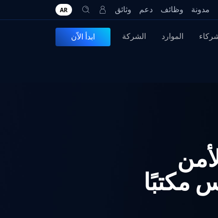
مدونة
وظائف
دعم
وثائق
AR
شركاء
الموارد
الشركة
ابدأ الاّن
 الأمن
 مكتبًا