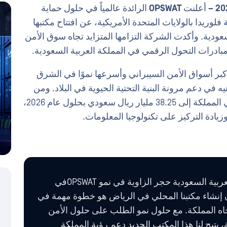
أعلنت
OPSWAT
الرائدة عالمياً في حلول حماية
قرها في تامبا بولاية فلوريدا بالولايات المتحدة الأمريكية، عن افتتاح مكتبها
عودية. وأكدت الشركة التزامها المتزايد تجاه سوق الأمن
مبادرات التحول الرقمي في المملكة العربية السعودية.
كبر أسواق الأمن السيبراني وأسرعها نموًا في الشرق
ط، يعكس إنشاء مكتب محلي OPSWATتفانيه في دعم مرونة البنية التحتية الحيوية في البلاد. ومن
المتوقع أن يصل حجم سوق الأمن السيبراني في المملكة إلى 38.25 مليار ريال سعودي بحلول عام 2026،
زيادة التركيز على تكنولوجيا المعلومات.
أصبحت المملكة العربية السعودية حجر الزاوية في نمو OPSWATفي
إنشاء مكتبنا المحلي في الرياض هو خطوة مهمة في
جاه المملكة. مع حلول نمو الطلب على حلول الأمن
 يتيح لنا هذا المكتب الجديد دعم رؤية المملكة