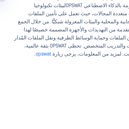
MetaDefender™ منصة الأمن السيبراني المدعومة بالذكاء الاصطناعي OPSWATلبيئات تكنولوجيا
 وتكنولوجيا التشغيل (OT) والبيئات متعددة المجالات، حيث تعمل على تأمين الملفات
بية والمحلية والبيئات المعزولة شبكيًّا. من خلال الجمع
لمتقدمة من التهديدات والأجهزة المصممة خصيصًا لهذا
 خلال أمن الملفات وحماية الوسائط الطرفية ونقل الملفات المُدار
وتكنولوجيا جدار الحماية البصري وثنائيات البيانات والتدريب المتخصص. تحظى OPSWAT بثقة عالمية،
.
opswat