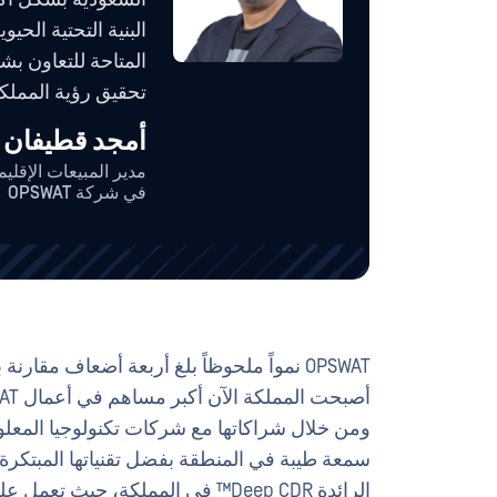
البنية التحتية الح
المتاحة للتعاون ب
تحقيق رؤية المملكة 030
أمجد قطيفان
مدير المبيعات الإقلي
في شركة OPSWAT
OPSWAT نمواً ملحوظاً بلغ أربعة أضعاف مقا
سمعة طيبة في المنطقة بفضل تقنياتها المبتكرة ف
الرائدة Deep CDR™ في المملكة، حيث