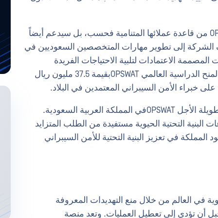
لن يقتصر دور المكتب الجديد في الرياض OPSWAT من قاعدة عملائها المتنامية فحسب، بل سيدعم أيضاً
واهب المحلية. من خلال OPSWAT تهدف الشركة إلى تطوير مهارات المتخصصين السعوديين في
 المصممة الاعتمادات لتلبية الاحتياجات الفريدة
للمنطقة. تتوافق مبادرات الأكاديمية مع برنامج المنح الدراسية العالمي OPSWATبقيمة 37.5 مليون ريال
 على خبراء الأمن السيبراني المعتمدين في البلاد.
ويمثل تأسيس مكتب الرياض بداية خطط النمو طويلة الأجل OPSWATفي المملكة العربية السعودية.
البنية التحتية الحيوية مستفيدة من الطلب المتزايد
 المملكة في تعزيز البنية التحتية للأمن السيبراني
ية التحتية الحيوية في العالم من خلال منع التهديدات المعروفة
قبل أن تؤدي إلى تعطيل العمليات. وتعد منصة