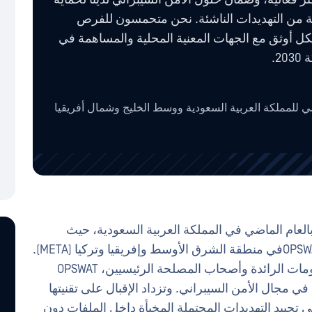
يوية من التهديدات الناشئة. نحن متحمسون للفرص
شكل أوثق مع الجهات المعنية المحلية والمساهمة في
2.
مي للمملكة العربية السعودية ووسط الخليج وشمال أفريقيا
رنة بالعام الماضي في المملكة العربية السعودية، حيث
أصبحت المملكة الآن أكبر مساهم في أعمال OPSWATفي منطقة الشرق الأوسط وإفريقيا وتركيا (META).
ومن خلال شراكاتها مع شركات تكنولوجيا المعلومات الرائدة وأصحاب المصلحة الرئيسيين، OPSWAT
ي مجال الأمن السيبراني. وتزداد الإقبال على تقنيتها
 تعمل على تحييد التهديدات المحتملة المخبأة داخل الملفات دون