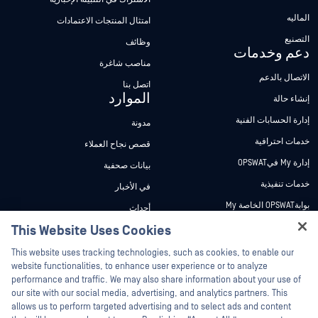
الماليه
امتثال المنتجات الاعتمادات
التصنيع
وظائف
دعم وخدمات
مناصب شاغرة
الاتصال بالدعم
اتصل بنا
الموارد
إنشاء حالة
إدارة الحسابات الفنية
مدونة
خدمات احترافية
قصص نجاح العملاء
إدارة My فيOPSWAT
بيانات صحفية
خدمات تنفيذية
في الأخبار
بوابةOPSWAT الخاصة My
أحداث
وثائق تقنية
This Website Uses Cookies
ندوات عبر الإنترنت
Hey there!
دورات تدريبية
أوراق البيانات
This website uses tracking technologies, such as cookies, to enable our
I'm Ozzy, your OPSWAT virtual assistant.
website functionalities, to enhance user experience or to analyze
برنامج الثغرات الأمنية
مستندات تقنية
How can I help you secure what's critical
performance and traffic. We may also share information about your use of
الشركاء
today?
our site with our social media, advertising, and analytics partners. This
أدوات مجانية
allows us to perform targeted advertising and to select ads and content
شهادات