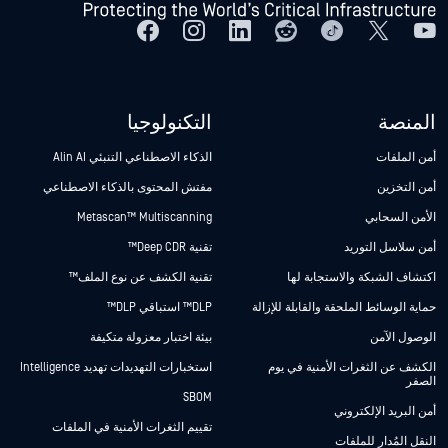
المنصة
التكنولوجيا
أمن الملفات
الذكاء الاصطناعي التنبئي Alin AI
أمن التخزين
مفتش المحتوى بالذكاء الاصطناعي
الأمن السحابي
Metascan™ Multiscanning
أمن سلاسل التوريد
تقنية Deep CDR™
اكتشاف الشبكة والاستجابة لها
تقنية الكشف عن نوع الملف™
حماية الوسائط الملحقة والقابلة للإزالة
DLP™ استباقي DLP™
الوصول الآمن
بيئة اختبار معزولة متكيفة
الكشف عن الثغرات الأمنية في يوم
استخبارات التهديدات تهديد Intelligence
الصفر
SBOM
أمن البريد الإلكتروني
تقييم الثغرات الأمنية في الملفات
النقل المُدار للملفات