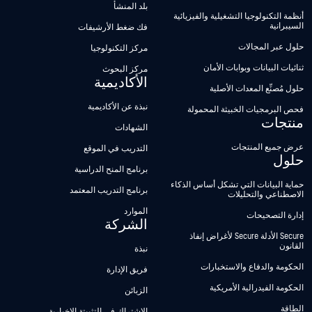
بلد المنشأ
أنظمة التكنولوجيا التشغيلية والفيزيائية
السيبرانية
فك ضغط الأرشيفات
حلول عبر المجالات
مركز التكنولوجيا
ثنائيات البيانات وبوابات الأمان
مركز البحوث
الأكاديمية
حلول مُصنِّع المعدات الأصلية
نبذة عن الأكاديمية
فحص البرمجيات الخبيثة المحمولة
منتجات
الشهادات
عرض جميع المنتجات
التدريب في الموقع
حلول
برنامج المنح الدراسية
حماية البيانات التي تشكل أساس الذكاء
برنامج التدريب المعتمد
الاصطناعي والتحليلات
الموارد
إدارة التصحيحات
الشركة
Secure الأدلة Secure لأغراض إنفاذ
القانون
نبذة
الحكومة والدفاع والاستخبارات
فريق الإدارة
الحكومة الفيدرالية الأمريكية
الزبائن
الطاقة
الاشتراك في التثبيتة الإخبارية