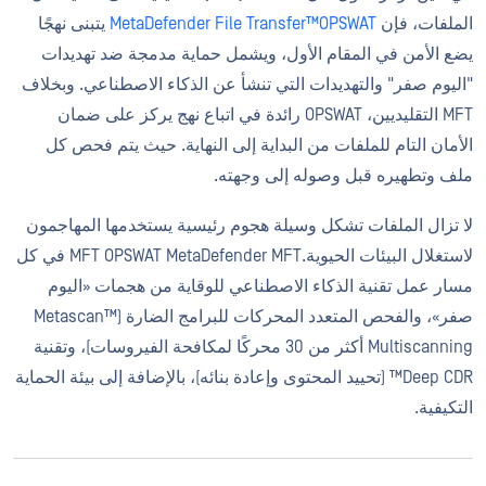
الملفات، فإن
MetaDefender File Transfer™OPSWAT
يتبنى نهجًا
يضع الأمن في المقام الأول، ويشمل حماية مدمجة ضد تهديدات
"اليوم صفر" والتهديدات التي تنشأ عن الذكاء الاصطناعي. وبخلاف
MFT التقليديين، OPSWAT رائدة في اتباع نهج يركز على ضمان
الأمان التام للملفات من البداية إلى النهاية. حيث يتم فحص كل
ملف وتطهيره قبل وصوله إلى وجهته.
لا تزال الملفات تشكل وسيلة هجوم رئيسية يستخدمها المهاجمون
لاستغلال البيئات الحيوية.MFT OPSWAT MetaDefender MFT في كل
مسار عمل تقنية الذكاء الاصطناعي للوقاية من هجمات «اليوم
صفر»، والفحص المتعدد المحركات للبرامج الضارة (Metascan™
Multiscanning أكثر من 30 محركًا لمكافحة الفيروسات)، وتقنية
Deep CDR™ (تحييد المحتوى وإعادة بنائه)، بالإضافة إلى بيئة الحماية
التكيفية.