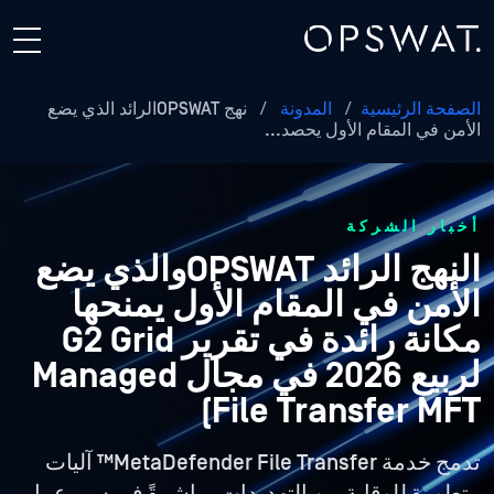
الصفحة الرئيسية
/
المدونة
/
نهج OPSWATالرائد الذي يضع
الأمن في المقام الأول يحصد...
أخبار الشركة
النهج الرائد OPSWATوالذي يضع
الأمن في المقام الأول يمنحها
مكانة رائدة في تقرير G2 Grid
لربيع 2026 في مجال Managed
File Transfer MFT)
تدمج خدمة MetaDefender File Transfer™ آليات