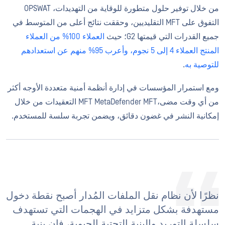
من خلال توفير حلول متطورة للوقاية من التهديدات، OPSWAT
التفوق على MFT التقليديين، وحققت نتائج أعلى من المتوسط في
جميع القدرات التي قيمتها G2؛ حيث
العملاء 100% من العملاء
المنتج العملاء 4 إلى 5 نجوم، وأعرب 95% منهم عن استعدادهم
للتوصية به
.
ومع استمرار المؤسسات في إدارة أنظمة أمنية متعددة الأوجه أكثر
من أي وقت مضى،MFT MetaDefender MFT التعقيدات من خلال
إمكانية النشر في غضون دقائق، ويضمن تجربة سلسة للمستخدم.
نظرًا لأن نظام نقل الملفات المُدار أصبح نقطة دخول
مستهدفة بشكل متزايد في الهجمات التي تستهدف
سلسلة التوريد والبنية التحتية الحيوية، فإن بنية