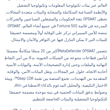
العالم عبر بيئات تكنولوجيا المعلومات وتكنولوجيا التشغيل
والأنظمة الصناعية المتكاملة والسحابة والبيئات متعددة المجالات.
تحظى OPSWAT بثقة الحكومات والمشغلين الصناعيين والشركات
المدرجة في قائمة Fortune 500 في جميع أنحاء العالم، OPSWAT
منصة للأمن السيبراني تركز على الوقاية أولاً ومصممة خصيصًا
للبيئات التي لا يمكن التنازل فيها عن التوافر والأمان والامتثال.
تتضمن MetaDefender OPSWATأكثر من 20 منتجًا متكاملًا مصممًا
لتأمين قطاعات متنوعة من الشبكات الحيوية، بدءًا من أمن النقاط
النهائية والملفات وحتى إدارة التصحيحات الآمنة، والبوابات الأمنية
أحادية الاتجاه، حلول عبر المجالات، ونقل البيانات الآمن، والوقاية
المتقدمة من التهديدات. تجمع المنصة بين تقنية Deep CDR™، وبيئة
الاختبار التكيفية، والتحليل المدعوم بالذكاء الاصطناعي Alin،
وضوابط تدفق البيانات الحتمية في بنية موحدة مصممة خصيصًا
للتكنولوجيا التشغيلية والبيئات الخاضعة للتنظيم.