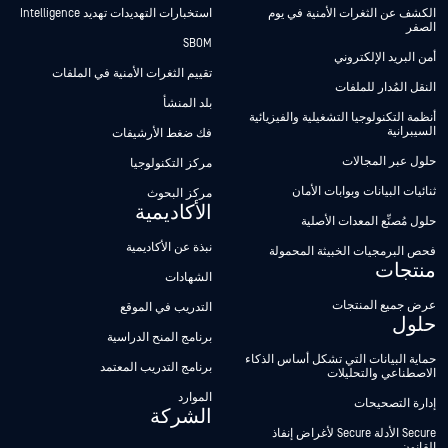
الكشف عن الثغرات الأمنية في يوم
استخبارات التهديدات تهديد Intelligence
الصفر
SBOM
أمن البريد الإلكتروني
تقييم الثغرات الأمنية في الملفات
النقل المُدار للملفات
بلد المنشأ
أنظمة التكنولوجيا التشغيلية والفيزيائية
السيبرانية
فك ضغط الأرشيفات
حلول عبر المجالات
مركز التكنولوجيا
ثنائيات البيانات وبوابات الأمان
مركز البحوث
الأكاديمية
حلول مُصنِّع المعدات الأصلية
نبذة عن الأكاديمية
فحص البرمجيات الخبيثة المحمولة
منتجات
الشهادات
عرض جميع المنتجات
التدريب في الموقع
حلول
برنامج المنح الدراسية
حماية البيانات التي تشكل أساس الذكاء
برنامج التدريب المعتمد
الاصطناعي والتحليلات
الموارد
إدارة التصحيحات
الشركة
Secure الأدلة Secure لأغراض إنفاذ
القانون