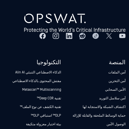
المنصة
التكنولوجيا
أمن الملفات
الذكاء الاصطناعي التنبئي Alin AI
أمن التخزين
مفتش المحتوى بالذكاء الاصطناعي
الأمن السحابي
Metascan™ Multiscanning
أمن سلاسل التوريد
تقنية Deep CDR™
اكتشاف الشبكة والاستجابة لها
تقنية الكشف عن نوع الملف™
حماية الوسائط الملحقة والقابلة للإزالة
DLP™ استباقي DLP™
الوصول الآمن
بيئة اختبار معزولة متكيفة