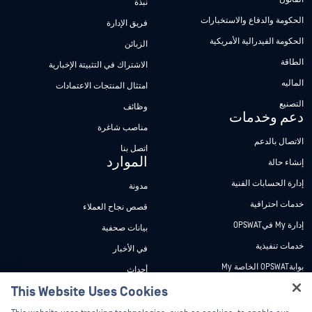
نبذة
الحكومة والدفاع والاستخبارات
فريق الإدارة
الحكومة الفيدرالية الأمريكية
الزبائن
الطاقة
الاشتراك في التثبيتة الإخبارية
الماليه
امتثال المنتجات الاعتمادات
التصنيع
وظائف
دعم وخدمات
مناصب شاغرة
الاتصال بالدعم
اتصل بنا
الموارد
إنشاء حالة
إدارة الحسابات الفنية
مدونة
خدمات احترافية
قصص نجاح العملاء
إدارة My فيOPSWAT
بيانات صحفية
خدمات تنفيذية
في الأخبار
بوابةOPSWAT الخاصة My
أحداث
وثائق تقنية
This Website Uses Cookies
ندوات عبر الإنترنت
Hey there!
دورات تدريبية
أوراق البيانات