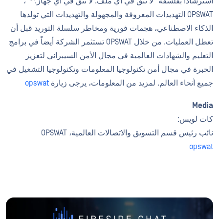
استرشاداً بفلسفة "لا تثق في أي ملف. لا تثق في أي جهاز.™"،
OPSWAT التهديدات المعروفة والمجهولة والتهديدات التي تولدها
الذكاء الاصطناعي، هجمات فورية ومخاطر سلسلة التوريد قبل أن
تعطل العمليات. من خلال OPSWAT تستثمر الشركة أيضاً في برامج
التعليم والشهادات العالمية في مجال الأمن السيبراني لتعزيز
الخبرة في مجال أمن تكنولوجيا المعلومات وتكنولوجيا التشغيل في
جميع أنحاء العالم. لمزيد من المعلومات، يرجى زيارة
opswat
Media
كات لويس:
نائب رئيس قسم التسويق والاتصالات العالمية، OPSWAT
opswat