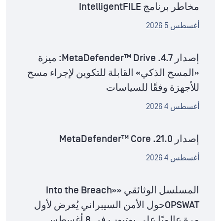
مخاطر برنامج IntelligentFILE
أغسطس 5 2026
إصدار MetaDefender™ Drive .4.7: ميزة
«المسح الذكي» القابلة للتكوين لإجراء مسح
للأجهزة وفقًا للسياسات
أغسطس 4 2026
إصدار MetaDefender™ Core .21.0
أغسطس 4 2026
المسلسل الوثائقي «Into the Breach»
OPSWATحول الأمن السيبراني يُعرض لأول
مرة عالميًا على يوتيوب في 8 أغسطس