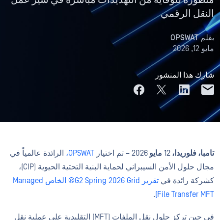
متطورة للوقاية من التهديدات مباشرةً في سير عمل
النقل الرقمي
بقلم
OPSWAT
مايو 12, 2026
شارك هذا المنشور
تامبا، فلوريدا،
12
مايو
2026 – تم اختيار
OPSWAT،
الرائدة عالمياً في
مجال حلول الأمن السيبراني لحماية البنية التحتية الحيوية (CIP)،
كشركة رائدة في
تقرير G2 Spring 2026 Grid® الخاص Managed
.
File Transfer MFT)
في حين تركز حلول نقل الملفات (MFT) التقليدية على عملية نقل