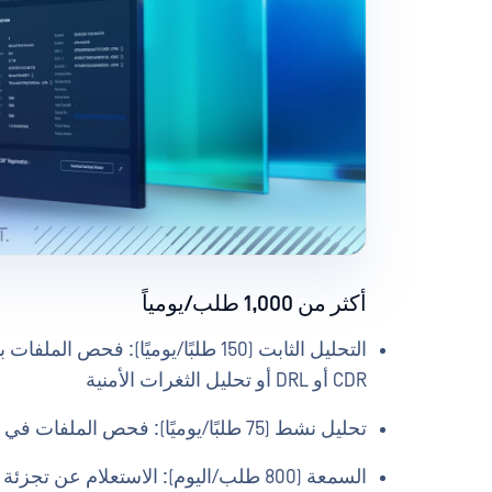
أكثر من 1,000 طلب/يومياً
التحليل الثابت (150 طلبًا/يوميًا):
CDR أو DRL أو تحليل الثغرات الأمنية
تحليل نشط (75 طلبًا/يوميًا): فحص الملفات في بيئة رمل محكومة للكشف عن السلوك الضار
السمعة (800 طلب/اليوم): الاستعلام عن