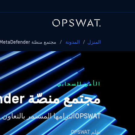
المنزل
/
المدونة
/
مجتمع منصّة MetaDefender السحابية الجديد
الأمن السحابي
مجتمع منصّة MetaDefender السحابية الجديد
OPSWATالتزامها المستمر بالتعاون والتمكين في مجال الأمن السيبراني
بقلم
OPSWAT