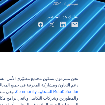
سبتمبر 6, 2024
شارك هذا المنشور
نحن ملتزمون بتمكين مجتمع مطوّري الأمن السيبر
دعم التعاون ومشاركة المعرفة في جميع المجالات
MetaDefender السحابية Community،
وهي منصة
والمطورين وشركات التكامل وبائعي برامج مك
البرمجيات الخبيثة الرائدة في المجال وأدوات تح