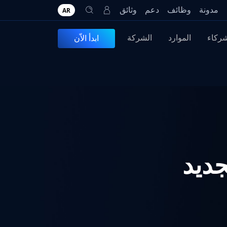
مدونة
وظائف
دعم
وثائق
AR
شركاء
الموارد
الشركة
ابدأ الاّن