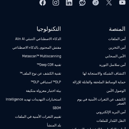
المنصة
التكنولوجيا
أمن الملفات
الذكاء الاصطناعي التنبئي Alin AI
أمن التخزين
مفتش المحتوى بالذكاء الاصطناعي
الأمن السحابي
Metascan™ Multiscanning
أمن سلاسل التوريد
تقنية Deep CDR™
اكتشاف الشبكة والاستجابة لها
تقنية الكشف عن نوع الملف™
حماية الوسائط الملحقة والقابلة للإزالة
DLP™ استباقي DLP™
الوصول الآمن
بيئة اختبار معزولة متكيفة
الكشف عن الثغرات الأمنية في يوم
استخبارات التهديدات تهديد Intelligence
الصفر
SBOM
أمن البريد الإلكتروني
تقييم الثغرات الأمنية في الملفات
النقل المُدار للملفات
بلد المنشأ