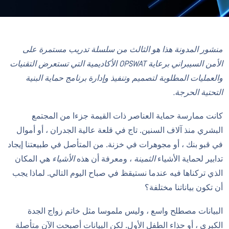
منشور المدونة هذا هو الثالث من سلسلة تدريب مستمرة على
الأمن السيبراني برعاية OPSWAT الأكاديمية التي تستعرض التقنيات
والعمليات المطلوبة لتصميم وتنفيذ وإدارة برنامج حماية البنية
التحتية الحرجة.
كانت ممارسة حماية العناصر ذات القيمة جزءا من المجتمع
البشري منذ آلاف السنين. تاج في قلعة عالية الجدران ، أو أموال
في قبو بنك ، أو مجوهرات في خزنة. من المتأصل في طبيعتنا إيجاد
تدابير لحماية الأشياء
الثمينة
، ومعرفة أن هذه
الأشياء
هي المكان
الذي تركناها فيه عندما نستيقظ في صباح اليوم التالي. لماذا يجب
أن تكون بياناتنا مختلفة؟
البيانات مصطلح واسع ، وليس ملموسا مثل خاتم زواج الجدة
الكبرى ، أو حذاء الطفل الأول. لكن البيانات أصبحت الآن متأصلة