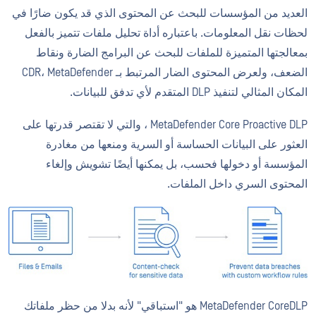
العديد من المؤسسات للبحث عن المحتوى الذي قد يكون ضارًا في
لحظات نقل المعلومات. باعتباره أداة تحليل ملفات تتميز بالفعل
بمعالجتها المتميزة للملفات للبحث عن البرامج الضارة ونقاط
الضعف، ولعرض المحتوى الضار المرتبط بـ CDR، MetaDefender
المكان المثالي لتنفيذ DLP المتقدم لأي تدفق للبيانات.
MetaDefender Core Proactive DLP ، والتي لا تقتصر قدرتها على
العثور على البيانات الحساسة أو السرية ومنعها من مغادرة
المؤسسة أو دخولها فحسب، بل يمكنها أيضًا تشويش وإلغاء
المحتوى السري داخل الملفات.
MetaDefender CoreDLP هو "استباقي" لأنه بدلا من حظر ملفاتك