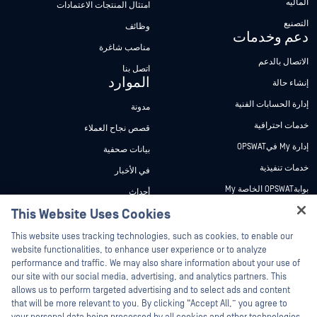
الماليه
امتثال المنتجات الاعتمادات
التصنيع
وظائف
دعم وخدمات
مناصب شاغرة
الاتصال بالدعم
اتصل بنا
الموارد
إنشاء حالة
إدارة الحسابات الفنية
مدونة
خدمات احترافية
قصص نجاح العملاء
إدارة My فيOPSWAT
بيانات صحفية
خدمات تنفيذية
في الأخبار
بوابةOPSWAT الخاصة My
أحداث
وثائق تقنية
This Website Uses Cookies
ندوات عبر الإنترنت
Hey there!
دورات تدريبية
أوراق البيانات
This website uses tracking technologies, such as cookies, to enable our
I'm Ozzy, your OPSWAT virtual assistant.
website functionalities, to enhance user experience or to analyze
برنامج الثغرات الأمنية
مستندات تقنية
How can I help you secure what's critical
performance and traffic. We may also share information about your use of
الشركاء
today?
our site with our social media, advertising, and analytics partners. This
أدوات مجانية
allows us to perform targeted advertising and to select ads and content
شهادات
that will be more relevant to you. By clicking “Accept All,” you agree to
شركاء التكنولوجيا