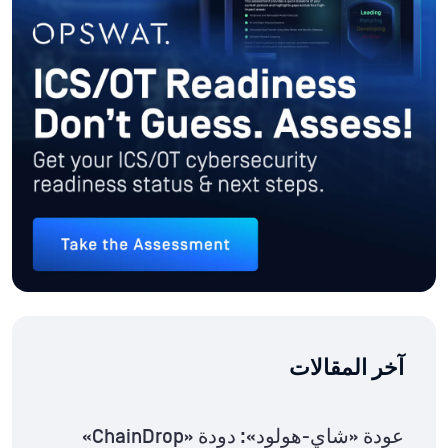
آخر المقالات
عودة «شاي-هولود»: دودة «ChainDrop»