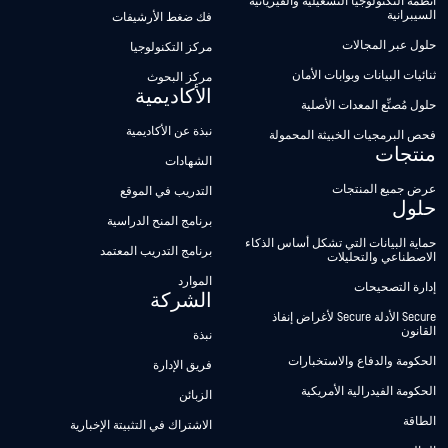
أنظمة التكنولوجيا التشغيلية والفيزيائية
السيبرانية
فك ضغط الأرشيفات
حلول عبر المجالات
مركز التكنولوجيا
ثنائيات البيانات وبوابات الأمان
مركز البحوث
الأكاديمية
حلول مُصنِّع المعدات الأصلية
نبذة عن الأكاديمية
فحص البرمجيات الخبيثة المحمولة
منتجات
الشهادات
عرض جميع المنتجات
التدريب في الموقع
حلول
برنامج المنح الدراسية
حماية البيانات التي تشكل أساس الذكاء
برنامج التدريب المعتمد
الاصطناعي والتحليلات
الموارد
إدارة التصحيحات
الشركة
Secure الأدلة Secure لأغراض إنفاذ
القانون
نبذة
الحكومة والدفاع والاستخبارات
فريق الإدارة
الحكومة الفيدرالية الأمريكية
الزبائن
الطاقة
الاشتراك في التثبيتة الإخبارية