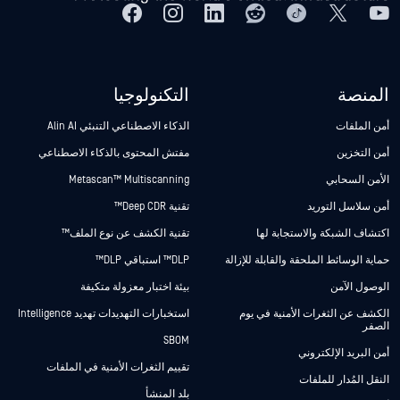
المنصة
التكنولوجيا
أمن الملفات
الذكاء الاصطناعي التنبئي Alin AI
أمن التخزين
مفتش المحتوى بالذكاء الاصطناعي
الأمن السحابي
Metascan™ Multiscanning
أمن سلاسل التوريد
تقنية Deep CDR™
اكتشاف الشبكة والاستجابة لها
تقنية الكشف عن نوع الملف™
حماية الوسائط الملحقة والقابلة للإزالة
DLP™ استباقي DLP™
الوصول الآمن
بيئة اختبار معزولة متكيفة
الكشف عن الثغرات الأمنية في يوم
استخبارات التهديدات تهديد Intelligence
الصفر
SBOM
أمن البريد الإلكتروني
تقييم الثغرات الأمنية في الملفات
النقل المُدار للملفات
بلد المنشأ