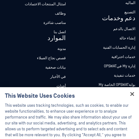
الماليه
امتثال المنتجات الاعتمادات
التصنيع
وظائف
دعم وخدمات
مناصب شاغرة
الاتصال بالدعم
اتصل بنا
الموارد
إنشاء حالة
إدارة الحسابات الفنية
مدونة
خدمات احترافية
قصص نجاح العملاء
إدارة My فيOPSWAT
بيانات صحفية
خدمات تنفيذية
في الأخبار
بوابةOPSWAT الخاصة My
أحداث
وثائق تقنية
This Website Uses Cookies
ندوات عبر الإنترنت
Hey there!
دورات تدريبية
أوراق البيانات
This website uses tracking technologies, such as cookies, to enable our
I'm Ozzy, your OPSWAT virtual assistant.
website functionalities, to enhance user experience or to analyze
برنامج الثغرات الأمنية
مستندات تقنية
How can I help you secure what's critical
performance and traffic. We may also share information about your use of
الشركاء
today?
our site with our social media, advertising, and analytics partners. This
أدوات مجانية
allows us to perform targeted advertising and to select ads and content
شهادات
that will be more relevant to you. By clicking “Accept All,” you agree to
شركاء التكنولوجيا