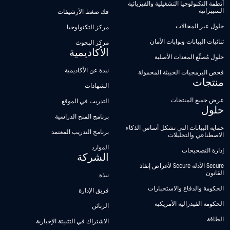
أنظمة التكنولوجيا التشغيلية والفيزيائية
السيبرانية
فك ضغط الأرشيفات
حلول عبر المجالات
مركز التكنولوجيا
ثنائيات البيانات وبوابات الأمان
مركز البحوث
الأكاديمية
حلول مُصنِّع المعدات الأصلية
نبذة عن الأكاديمية
فحص البرمجيات الخبيثة المحمولة
منتجات
الشهادات
عرض جميع المنتجات
التدريب في الموقع
حلول
برنامج المنح الدراسية
حماية البيانات التي تشكل أساس الذكاء
برنامج التدريب المعتمد
الاصطناعي والتحليلات
الموارد
إدارة التصحيحات
الشركة
Secure الأدلة Secure لأغراض إنفاذ
القانون
نبذة
الحكومة والدفاع والاستخبارات
فريق الإدارة
الحكومة الفيدرالية الأمريكية
الزبائن
الطاقة
الاشتراك في التثبيتة الإخبارية