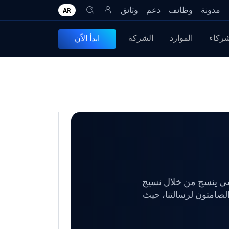
مدونة
وظائف
دعم
وثائق
AR
شركاء
الموارد
الشركة
ابدأ الاّن
ي ينسج من خلال نسيج
الصامتون لرسالتنا، حيث