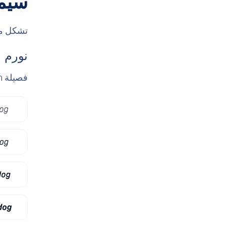
سيم
تشكل مجم
نورم
فصيلة Norm الفرعية هي خطنا الأساسي ويأتي في 8 أوزان.