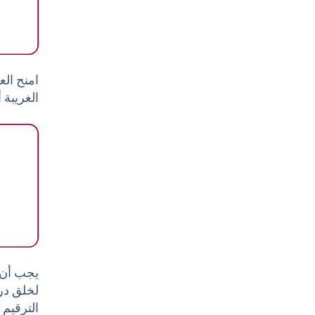
امنح الع
الغريبة 
لخلق درا
الترقيم