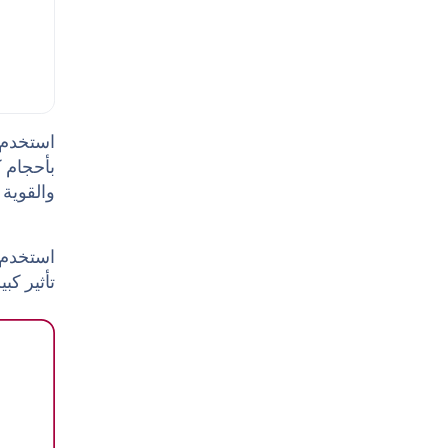
بأحجام ك
والقوية ت
تأثير كبي