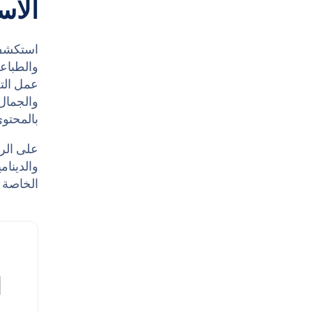
الاس
استكشف 
والطباعة
عمل التص
والجمال 
بالمحتوى
على الرغ
والدينام
الخاصة ب