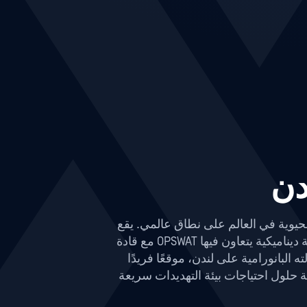
 HYLO، ويؤكد التزام OPSWATبحماية البنية التحتية الحيوية في العالم على نطاق عالمي. يقع
المختبر بين المؤسسات المالية الرائدة والمبتكرين التكنولوجيين وصانعي السياسات الدوليين، ويشكل بيئة ديناميكية يتعاون فيها OPSWAT مع قادة
البانورامية على لندن، موقعًا فريدًا
 حلول احتياجات بيئة التهديدات سريعة