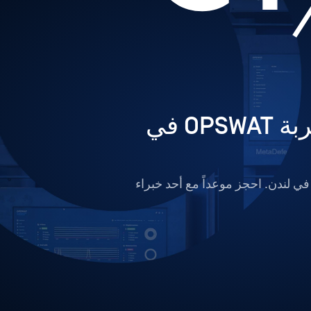
اكتشف حماية البنية التحتية الحرجة في مختبر تجربة OPSWAT في
H في المركز التكنولوجي والمالي في لندن. احجز موعداً مع أحد خبراء