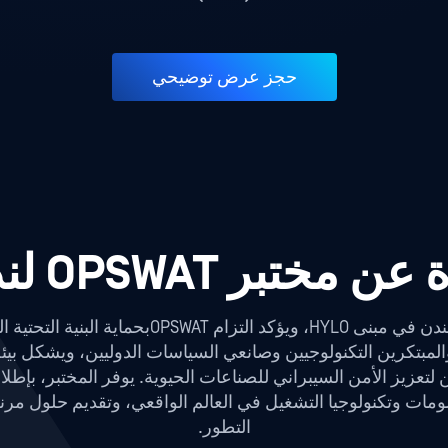
حجز عرض توضيحي
عن مختبر OPSWAT لندن
يقع مختبر CIP في لندن في قلب مدينة لندن في مبنى
زيز الأمن السيبراني للصناعات الحيوية. يوفر المختبر، بإطلالته 
مات وتكنولوجيا التشغيل في العالم الواقعي، وتقديم حلول مرنة
التطور.