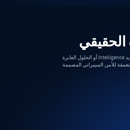
 الحقيقي
سواء كنت ترغب في التعمّق في أمن الملفات، أو حماية Media الطرفية، أو Email Security أو تهديد Intelligence أو الحلول العابرة
دفاعية المتعمقة للأمن السيبراني المصممة