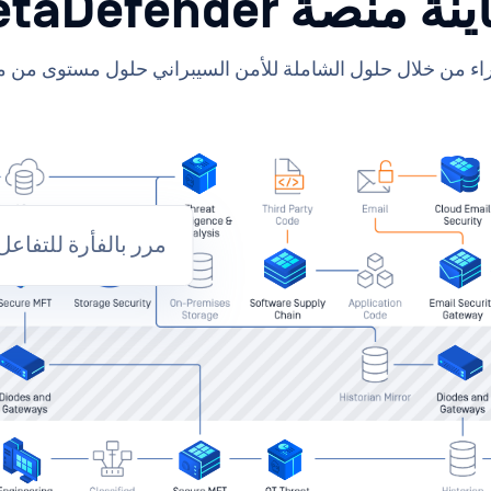
ة منصة MetaDefender
ء من خلال حلول الشاملة للأمن السيبراني حلول مستوى من مست
مرر بالفأرة للتفاعل مع نموذج due