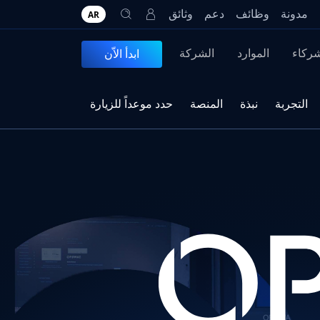
مدونة
وظائف
دعم
وثائق
AR
شركاء
الموارد
الشركة
ابدأ الاّن
التجربة
نبذة
المنصة
حدد موعداً للزيارة