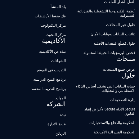
النقل المُدار للملفات
بلد المنشأ
أنظمة التكنولوجيا التشغيلية والفيزيائية
السيبرانية
فك ضغط الأرشيفات
حلول عبر المجالات
مركز التكنولوجيا
ثنائيات البيانات وبوابات الأمان
مركز البحوث
الأكاديمية
حلول مُصنِّع المعدات الأصلية
نبذة عن الأكاديمية
فحص البرمجيات الخبيثة المحمولة
منتجات
الشهادات
عرض جميع المنتجات
التدريب في الموقع
حلول
برنامج المنح الدراسية
حماية البيانات التي تشكل أساس الذكاء
برنامج التدريب المعتمد
الاصطناعي والتحليلات
الموارد
إدارة التصحيحات
الشركة
Secure الأدلة Secure لأغراض إنفاذ
القانون
نبذة
الحكومة والدفاع والاستخبارات
فريق الإدارة
الحكومة الفيدرالية الأمريكية
الزبائن