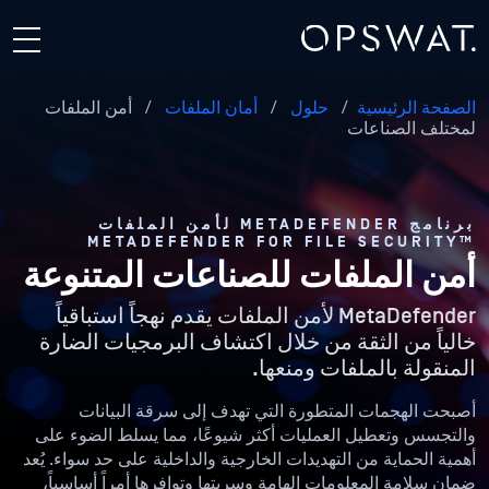
الصفحة الرئيسية
/
حلول
/
أمان الملفات
/
أمن الملفات
لمختلف الصناعات
برنامج METADEFENDER لأمن الملفات
™METADEFENDER FOR FILE SECURITY
أمن الملفات للصناعات المتنوعة
MetaDefender لأمن الملفات يقدم نهجاً استباقياً
خالياً من الثقة من خلال اكتشاف البرمجيات الضارة
المنقولة بالملفات ومنعها.
أصبحت الهجمات المتطورة التي تهدف إلى سرقة البيانات
والتجسس وتعطيل العمليات أكثر شيوعًا، مما يسلط الضوء على
أهمية الحماية من التهديدات الخارجية والداخلية على حد سواء. يُعد
ضمان سلامة المعلومات الهامة وسريتها وتوافرها أمراً أساسياً،