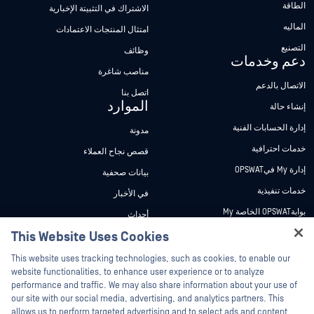
الطاقة
الاشتراك في التثبيتة الإخبارية
الماليه
امتثال المنتجات الاعتمادات
التصنيع
وظائف
دعم وخدمات
مناصب شاغرة
الاتصال بالدعم
اتصل بنا
الموارد
إنشاء حالة
إدارة الحسابات الفنية
مدونة
خدمات احترافية
قصص نجاح العملاء
إدارة My فيOPSWAT
بيانات صحفية
خدمات تنفيذية
في الأخبار
بوابةOPSWAT الخاصة My
أحداث
وثائق تقنية
This Website Uses Cookies
ندوات عبر الإنترنت
Hey there!
دورات تدريبية
أوراق البيانات
This website uses tracking technologies, such as cookies, to enable our
I'm Ozzy, your OPSWAT virtual assistant.
website functionalities, to enhance user experience or to analyze
برنامج الثغرات الأمنية
مستندات تقنية
How can I help you secure what's critical
performance and traffic. We may also share information about your use of
الشركاء
today?
our site with our social media, advertising, and analytics partners. This
أدوات مجانية
allows us to perform targeted advertising and to select ads and content
شهادات