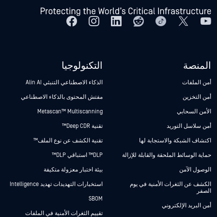
المنصة
التكنولوجيا
أمن الملفات
الذكاء الاصطناعي التنبئي Alin AI
أمن التخزين
مفتش المحتوى بالذكاء الاصطناعي
الأمن السحابي
Metascan™ Multiscanning
أمن سلاسل التوريد
تقنية Deep CDR™
اكتشاف الشبكة والاستجابة لها
تقنية الكشف عن نوع الملف™
حماية الوسائط الملحقة والقابلة للإزالة
DLP™ استباقي DLP™
الوصول الآمن
بيئة اختبار معزولة متكيفة
الكشف عن الثغرات الأمنية في يوم
استخبارات التهديدات تهديد Intelligence
الصفر
SBOM
أمن البريد الإلكتروني
تقييم الثغرات الأمنية في الملفات