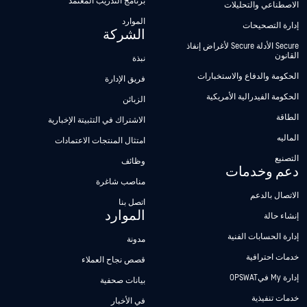
برنامج التدريب المعتمد
الاصطناعي والتحليلات
الموارد
إدارة التصحيحات
الشركة
Secure الأدلة Secure لأغراض إنفاذ
القانون
نبذة
الحكومة والدفاع والاستخبارات
فريق الإدارة
الحكومة الفيدرالية الأمريكية
الزبائن
الطاقة
الاشتراك في التثبيتة الإخبارية
الماليه
امتثال المنتجات الاعتمادات
التصنيع
وظائف
دعم وخدمات
مناصب شاغرة
الاتصال بالدعم
اتصل بنا
الموارد
إنشاء حالة
إدارة الحسابات الفنية
مدونة
خدمات احترافية
قصص نجاح العملاء
إدارة My فيOPSWAT
بيانات صحفية
خدمات تنفيذية
في الأخبار