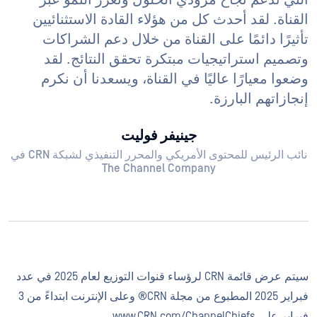
التي تدعم نجاح مزودي الحلول وتعزز النمو عبر
القناة. لقد أحدث كل من هؤلاء القادة الاستثنائيين
تأثيرًا دائمًا على القناة من خلال دعم الشراكات
وتصميم استراتيجيات مبتكرة تحقق النتائج. لقد
وضعوا معيارًا عاليًا في القناة، ويسعدنا أن نكرم
إنجازاتهم البارزة.
جينيفر فوليت
نائب الرئيس للمحتوى الأمريكي والمحرر التنفيذي لشبكة CRN في
The Channel Company
سيتم عرض قائمة CRN لرؤساء قنوات التوزيع لعام 2025 في عدد
فبراير 2025 المطبوع من مجلة CRN® وعلى الإنترنت ابتداءً من 3
فبراير على www.CRN.com/ChannelChiefs.