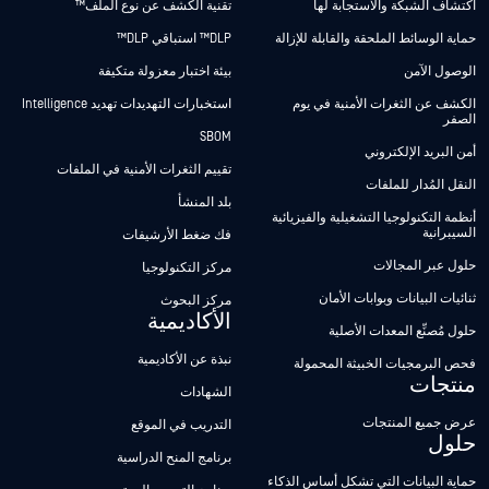
اكتشاف الشبكة والاستجابة لها
تقنية الكشف عن نوع الملف™
حماية الوسائط الملحقة والقابلة للإزالة
DLP™ استباقي DLP™
الوصول الآمن
بيئة اختبار معزولة متكيفة
الكشف عن الثغرات الأمنية في يوم
استخبارات التهديدات تهديد Intelligence
الصفر
SBOM
أمن البريد الإلكتروني
تقييم الثغرات الأمنية في الملفات
النقل المُدار للملفات
بلد المنشأ
أنظمة التكنولوجيا التشغيلية والفيزيائية
السيبرانية
فك ضغط الأرشيفات
حلول عبر المجالات
مركز التكنولوجيا
ثنائيات البيانات وبوابات الأمان
مركز البحوث
الأكاديمية
حلول مُصنِّع المعدات الأصلية
نبذة عن الأكاديمية
فحص البرمجيات الخبيثة المحمولة
منتجات
الشهادات
عرض جميع المنتجات
التدريب في الموقع
حلول
برنامج المنح الدراسية
حماية البيانات التي تشكل أساس الذكاء