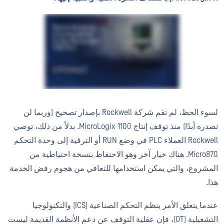
لسوء الحظ، لم تقم شركة Rockwell بإصدار تصحيح (وربما لن
تصدره أبدًا) منذ توقف إنتاج MicroLogix 1100. بدلاً من ذلك، توصي
Rockwell العملاء PLC في وضع RUN أو الترقية إلى وحدة التحكم
Micro870. هناك خيار آخر وهو الاحتفاظ بنسخة احتياطية من
المشروع، والتي يمكن استخدامها للتعافي من هجوم رفض الخدمة
هذا.
عندما يتعلق الأمر بنظم التحكم الصناعية (ICS) والتكنولوجيا
التشغيلية (OT)، فإن عقلية التوقف عن دعم الأنظمة القديمة ليست