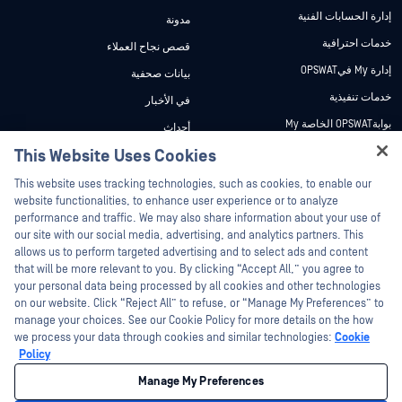
إدارة الحسابات الفنية
مدونة
خدمات احترافية
قصص نجاح العملاء
إدارة My فيOPSWAT
بيانات صحفية
خدمات تنفيذية
في الأخبار
بوابةOPSWAT الخاصة My
أحداث
وثائق تقنية
This Website Uses Cookies
ندوات عبر الإنترنت
Hey there!
دورات تدريبية
أوراق البيانات
This website uses tracking technologies, such as cookies, to enable our
I'm Ozzy, your OPSWAT virtual assistant.
website functionalities, to enhance user experience or to analyze
برنامج الثغرات الأمنية
مستندات تقنية
How can I help you secure what's critical
performance and traffic. We may also share information about your use of
الشركاء
today?
our site with our social media, advertising, and analytics partners. This
أدوات مجانية
allows us to perform targeted advertising and to select ads and content
شهادات
that will be more relevant to you. By clicking “Accept All,” you agree to
شركاء التكنولوجيا
your personal data being processed by all cookies and other technologies
on our website. Click “Reject All” to refuse, or “Manage My Preferences” to
برنامج شركاء القنوات
manage your choices. See our Cookie Policy for more details on the how
we process your data through cookies and similar technologies:
Cookie
©2026 OPSWAT . جميع الحقوق محفوظة. OPSWAT و MetaDefender و Metascan و
Policy
MetaAccess OPSWAT و Trust no File. Trust No Device. و OPSWAT و Protecting the
World's Critical Infrastructure و Deep CDR™ Technology و InQuest وشعار InQuest و
Manage My Preferences
DFI و RetroHunt و Deep File Inspection و Join the Hunt هي علامات تجارية مملوكة