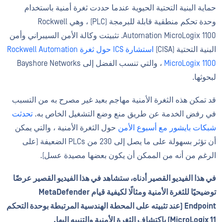
حماية البنية التحتية الحيوية عندما حددت ثغرة أمنية باستخدام
وحدة تحكم منطقية قابلة للبرمجة (PLC) ، وهي Rockwell
Automation MicroLogix 1100. تثبيتت وكالة الأمن السيبراني وأمن
البنية التحتية (CISA)
استشارة ICS حول ثغرة Rockwell Automation
MicroLogix 1100
، والتي تنسب الفضل إلى Bayshore Networks
لبحوثها.
قد تمكن هذه الثغرة الأمنية مهاجم بعيد غير مصرح به من التسبب
في رفض الخدمة عن طريق منع وضع التشغيل الخاص به.
تحدثت
شبكات بايشور مع أسبوع الأمن
حول الثغرة الأمنية ، والتي يمكن
أن تؤثر بسهولة على ما يصل إلى 230 من PLCs الضعيفة (على
الرغم من أنه من الممكن أن يكون بعضها مصيدة عسل).
في هذا الفيديو القصير أدناه، ستشاهد في هذا الفيديو القصير عرضًا
توضيحيًا للثغرة الأمنية ومثالًا لكيفية قيام MetaDefender
Endpoint (عند تثبيته على المحطة الهندسية المرتبطة بوحدة التحكم
MicroLogix 11) باكتشاف الثغرة الأمنية والتنبيه إليها.