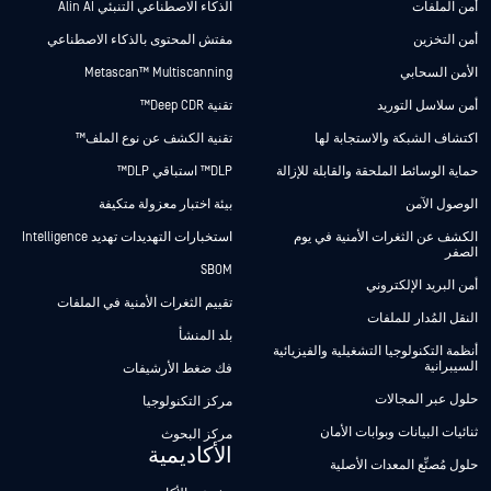
أمن الملفات
الذكاء الاصطناعي التنبئي Alin AI
أمن التخزين
مفتش المحتوى بالذكاء الاصطناعي
الأمن السحابي
Metascan™ Multiscanning
أمن سلاسل التوريد
تقنية Deep CDR™
اكتشاف الشبكة والاستجابة لها
تقنية الكشف عن نوع الملف™
حماية الوسائط الملحقة والقابلة للإزالة
DLP™ استباقي DLP™
الوصول الآمن
بيئة اختبار معزولة متكيفة
الكشف عن الثغرات الأمنية في يوم
استخبارات التهديدات تهديد Intelligence
الصفر
SBOM
أمن البريد الإلكتروني
تقييم الثغرات الأمنية في الملفات
النقل المُدار للملفات
بلد المنشأ
أنظمة التكنولوجيا التشغيلية والفيزيائية
السيبرانية
فك ضغط الأرشيفات
حلول عبر المجالات
مركز التكنولوجيا
ثنائيات البيانات وبوابات الأمان
مركز البحوث
الأكاديمية
حلول مُصنِّع المعدات الأصلية