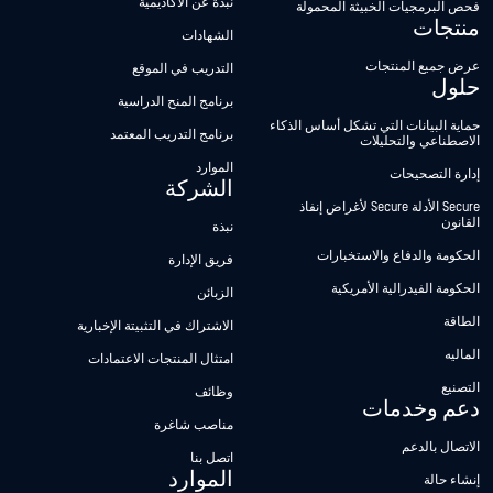
نبذة عن الأكاديمية
فحص البرمجيات الخبيثة المحمولة
منتجات
الشهادات
عرض جميع المنتجات
التدريب في الموقع
حلول
برنامج المنح الدراسية
حماية البيانات التي تشكل أساس الذكاء
برنامج التدريب المعتمد
الاصطناعي والتحليلات
الموارد
إدارة التصحيحات
الشركة
Secure الأدلة Secure لأغراض إنفاذ
القانون
نبذة
الحكومة والدفاع والاستخبارات
فريق الإدارة
الحكومة الفيدرالية الأمريكية
الزبائن
الطاقة
الاشتراك في التثبيتة الإخبارية
الماليه
امتثال المنتجات الاعتمادات
التصنيع
وظائف
دعم وخدمات
مناصب شاغرة
الاتصال بالدعم
اتصل بنا
الموارد
إنشاء حالة