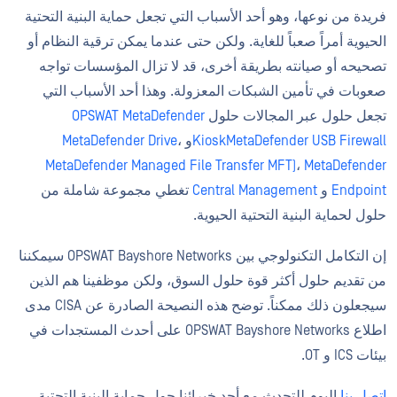
فريدة من نوعها، وهو أحد الأسباب التي تجعل حماية البنية التحتية
الحيوية أمراً صعباً للغاية. ولكن حتى عندما يمكن ترقية النظام أو
تصحيحه أو صيانته بطريقة أخرى، قد لا تزال المؤسسات تواجه
صعوبات في تأمين الشبكات المعزولة. وهذا أحد الأسباب التي
تجعل حلول عبر المجالات حلول
OPSWAT MetaDefender
MetaDefender USB Firewall
Kiosk
و
،
MetaDefender Drive
MetaDefender Managed File Transfer MFT)
،
MetaDefender
Endpoint
و
Central Management
تغطي مجموعة شاملة من
حلول لحماية البنية التحتية الحيوية.
إن التكامل التكنولوجي بين OPSWAT Bayshore Networks سيمكننا
من تقديم حلول أكثر قوة حلول السوق، ولكن موظفينا هم الذين
سيجعلون ذلك ممكناً. توضح هذه النصيحة الصادرة عن CISA مدى
اطلاع OPSWAT Bayshore Networks على أحدث المستجدات في
بيئات ICS و OT.
اتصل بنا
اليوم للتحدث مع أحد خبرائنا حول حماية البنية التحتية