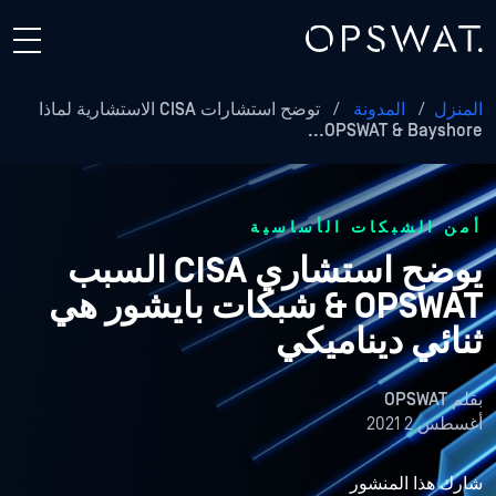
المنزل
/
المدونة
/
توضح استشارات CISA الاستشارية لماذا
OPSWAT & Bayshore...
أمن الشبكات الأساسية
يوضح استشاري CISA السبب
OPSWAT & شبكات بايشور هي
ثنائي ديناميكي
بقلم
OPSWAT
أغسطس 2 2021
شارك هذا المنشور