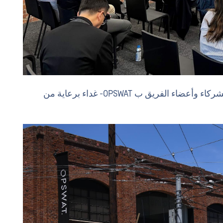
بعد هذه التحديثات الحصرية للشركة ، استمتع الشركاء وأعضاء الفريق ب OPSWAT- غداء برعاية من