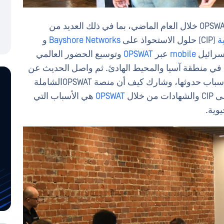
بدأ بيني بعد الظهر بمشاركة الإنجازات المثيرة OPSWAT خلال العام الماضي، بما في ذلك العديد من
ة
(CIP) حلول الاستحواذ على
Bayshore Networks
و
mobile
عبر
OPSWAT
وتوسيع الحضور العالمي
 في منطقة آسيا والمحيط الهادئ. ثم واصل الحديث عن
الانتهاكات الأخيرة للبنية التحتية الحيوية، وشرح أسباب حدوثها، وشارك كيف أن منصة OPSWATالشاملة
لال
OPSWAT
هي الأسباب التي