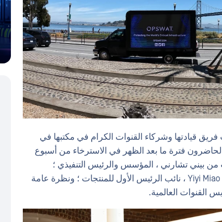
يران يونيو OPSWAT استضافت فريق قيادتها وشركاء القنوات الكرام في مكتبها في
 بعد مؤتمر RSA 2022. أمضى الحاضرون فترة ما بعد الظهر في الاسترخاء من أسبوع
 الاستماع إلى OPSWAT تحديثات من بيني تشارني ، المؤسس والرئيس التنفيذي ؛
تحديثات منتجات حماية البنية التحتية الحيوية من Yiyi Miao ، نائب الرئيس الأول للمنتجات ؛ ونظرة عامة
س القنوات العالمية.