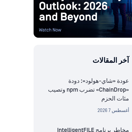
آخر المقالات
عودة «شاي-هولود»: دودة
«ChainDrop» تضرب npm وتصيب
مئات الحزم
أغسطس 7 2026
مخاطر برنامج IntelligentFILE