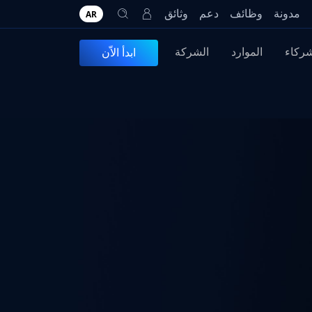
مدونة
وظائف
دعم
وثائق
AR
شركاء
الموارد
الشركة
ابدأ الاّن