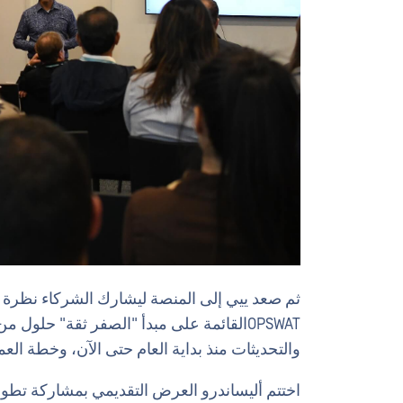
ثم صعد ييي إلى المنصة ليشارك الشركاء نظرة ع
OPSWATالقائمة على مبدأ "الصفر ثقة" حلول
والتحديثات منذ بداية العام حتى الآن، وخطة العم
اختتم أليساندرو العرض التقديمي بمشاركة تطو