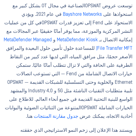
توسعت عروض OPSWATالصناعية في مجال OT بشكل كبير مع
استحواذها على
Bayshore Networks
في عام 2021. ويؤدي
الاستحواذ على Fend إلى تعزيز قدرات OPSWATفي كل من عمليات
النشر المركزية والموزعة، مما يوفر أمانًا حقيقيًا عبر المجالات مع
إمكانية الاتصال بـ
MetaDefender Kiosk
و
MetaDefender Managed
File Transfer MFT)
للمساعدة حلول تأمين حلول البعيدة والمرافق
الأصغر حجمًا، مثل مرافق المياه، التي لديها عدد كبير من النقاط
الطرفية على الحافة والتي لا تزال تتطلب أمانًا عاليًا. ستمكن
خيارات الاتصال الشاملة من Fend — التي تستوعب اتصالات
Ethernet والخلوية وحتى التسلسلية للشبكات القديمة — OPSWAT
تلبية متطلبات التقنيات الناشئة مثل 5G و Industry 4.0 والمشهد
الواسع للبنية التحتية القديمة في جميع أنحاء العالم. للاطلاع على
الخيارات الشاملة OPSWATالمتنوعة من الثنائيات الضوئية والبوابات
أحادية الاتجاه، يمكنك عرض
جدول مقارنة المنتجات
هنا.
ويستند هذا الإعلان إلى زخم النمو الاستراتيجي الذي حققته