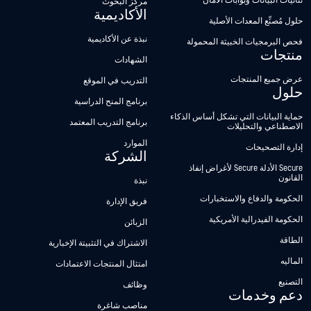
ثنائيات البيانات وبوابات الأمان
مركز البحوث
الأكاديمية
حلول مُصنِّع المعدات الأصلية
نبذة عن الأكاديمية
فحص البرمجيات الخبيثة المحمولة
منتجات
الشهادات
عرض جميع المنتجات
التدريب في الموقع
حلول
برنامج المنح الدراسية
حماية البيانات التي تشكل أساس الذكاء
برنامج التدريب المعتمد
الاصطناعي والتحليلات
الموارد
إدارة التصحيحات
الشركة
Secure الأدلة Secure لأغراض إنفاذ
القانون
نبذة
الحكومة والدفاع والاستخبارات
فريق الإدارة
الحكومة الفيدرالية الأمريكية
الزبائن
الطاقة
الاشتراك في التثبيتة الإخبارية
الماليه
امتثال المنتجات الاعتمادات
التصنيع
وظائف
دعم وخدمات
مناصب شاغرة