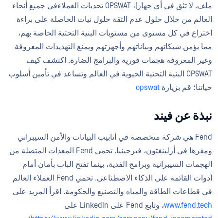
ملف. لا تثق في أي جهاز)، OPSWAT تحديات العملاءفي جميع أنحاء
العالم من خلال حلول عدم الثقة حلول نيات الحاصلة على براءة
اختراع في كل مستوى من مستويات البنية التحتية الخاصة بهم،
مما يؤمن شبكاتهم وبياناتهم وأجهزتهم ويمنع التهديدات المعروفة
وغير المعروفة هجمات فورية والبرامج الضارة. اكتشف كيف
OPSWAT البنية التحتية الحيوية في العالم وتساعد في تأمين أسلوب
حياتنا؛ قم بزيارة
opswat
نبذة عن فيند
Fend هي شركة متخصصة في أنابيب البيانات والأمن السيبراني
ومقرها في أرلينغتون، فيرجينيا. تحمي Fend المعدات المتصلة من
الهجمات السيبرانية وبرامج الفدية، بينما تفتح الباب بأمان أمام
أدوات القائمة على الذكاء الاصطناعي. تحمي Fend العملاء العالم
في قطاعات الطاقة والمياه والتصنيع والحكومة. اقرأ المزيد على
www.fend.tech
، وتابع Fend على LinkedIn على