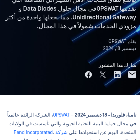
يوسع نطاق منتجات الأمن السيبراني الشاملة التي
تقدمها OPSWATفي مجال حلول Data Diodes و
Unidirectional Gateway، مما يجعلها واحدة من أكثر
مزودي الخدمات شمولاً في هذا المجال.
بقلم
OPSWAT
ديسمبر 18, 2024
شارك هذا المنشور
تامبا، فلوريدا - 18 ديسمبر 2024
–
OPSWAT
، الشركة الرائدة عالمياً
في مجال حماية البنية التحتية الحيوية والتي تأسست في الولايات
المتحدة، اليوم عن استحواذها على
شركة Fend Incorporated
.