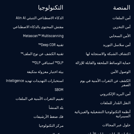
المنصة
التكنولوجيا
أمن الملفات
الذكاء الاصطناعي التنبئي Alin AI
أمن التخزين
مفتش المحتوى بالذكاء الاصطناعي
الأمن السحابي
Metascan™ Multiscanning
أمن سلاسل التوريد
تقنية Deep CDR™
اكتشاف الشبكة والاستجابة لها
تقنية الكشف عن نوع الملف™
حماية الوسائط الملحقة والقابلة للإزالة
DLP™ استباقي DLP™
الوصول الآمن
بيئة اختبار معزولة متكيفة
الكشف عن الثغرات الأمنية في يوم
استخبارات التهديدات تهديد Intelligence
الصفر
SBOM
أمن البريد الإلكتروني
تقييم الثغرات الأمنية في الملفات
النقل المُدار للملفات
بلد المنشأ
أنظمة التكنولوجيا التشغيلية والفيزيائية
السيبرانية
فك ضغط الأرشيفات
حلول عبر المجالات
مركز التكنولوجيا