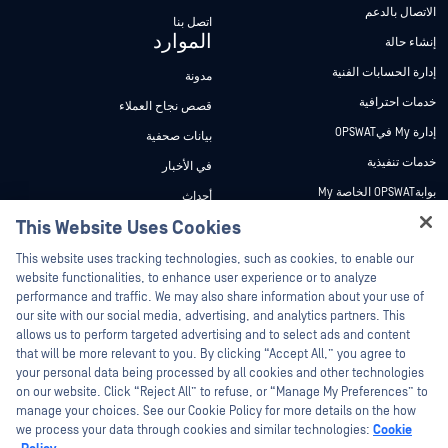
الاتصال بالدعم
اتصل بنا
الموارد
إنشاء حالة
إدارة الحسابات الفنية
مدونة
خدمات احترافية
قصص نجاح العملاء
إدارة My فيOPSWAT
بيانات صحفية
خدمات تنفيذية
في الأخبار
بوابةOPSWAT الخاصة My
أحداث
وثائق تقنية
This Website Uses Cookies
ندوات عبر الإنترنت
Hey there!
دورات تدريبية
أوراق البيانات
This website uses tracking technologies, such as cookies, to enable our
I'm Ozzy, your OPSWAT virtual assistant.
website functionalities, to enhance user experience or to analyze
برنامج الثغرات الأمنية
مستندات تقنية
How can I help you secure what's critical
performance and traffic. We may also share information about your use of
الشركاء
today?
our site with our social media, advertising, and analytics partners. This
أدوات مجانية
allows us to perform targeted advertising and to select ads and content
شهادات
that will be more relevant to you. By clicking “Accept All,” you agree to
شركاء التكنولوجيا
your personal data being processed by all cookies and other technologies
on our website. Click “Reject All” to refuse, or “Manage My Preferences” to
برنامج شركاء القنوات
manage your choices. See our Cookie Policy for more details on the how
we process your data through cookies and similar technologies:
Cookie
©2026 OPSWAT . جميع الحقوق محفوظة. OPSWAT و MetaDefender و Metascan و