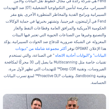
Fend هي شركة رائدة في مجال خطوط نقل البيانات والأمن
السيبراني، مكرسة لتأمين التكنولوجيا التشغيلية (OT) ضد التهديدات
السيبرانية وبرامج الفدية والمخاطر المتطورة الأخرى. يقع مقر
Fend في أرلينغتون، فيرجينيا، وتشتهر بخبرتها في حماية الوكالات
الحكومية الأمريكية والمرافق العامة وقطاعات النفط والغاز
والتصنيع وغيرها من الصناعات الحيوية التي تعتبر فيها البيئات
المعزولة عن الشبكة ضرورية للدفاع ضد الحوادث السيبرانية. يؤكد
هذا الإعلان OPSWAT توفر
أكثر مجموعة شاملة من "ديودات
البيانات" و"البوابات أحادية الاتجاه
" في الصناعة، والتي تستخدم
تقنيات خاصة مثل Multiscanning ما يصل إلى 30 محركًا لمكافحة
الفيروسات، وتقنية Deep CDR™ للتهديدات التي تظهر لأول مرة،
وتقنية Sandboxing، وتقنيات Proactive DLP™ لمنع تسرب البيانات
الحساسة.