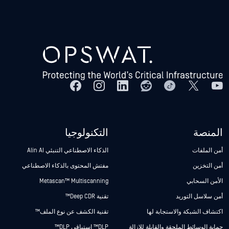
المنصة
التكنولوجيا
أمن الملفات
الذكاء الاصطناعي التنبئي Alin AI
أمن التخزين
مفتش المحتوى بالذكاء الاصطناعي
الأمن السحابي
Metascan™ Multiscanning
أمن سلاسل التوريد
تقنية Deep CDR™
اكتشاف الشبكة والاستجابة لها
تقنية الكشف عن نوع الملف™
حماية الوسائط الملحقة والقابلة للإزالة
DLP™ استباقي DLP™