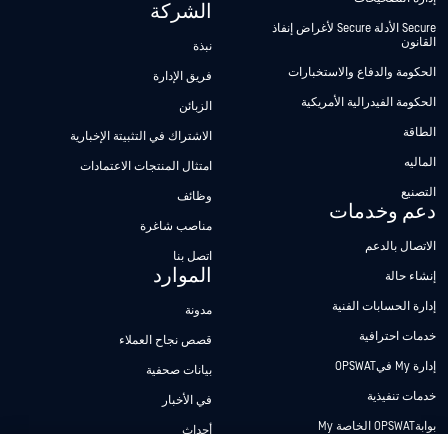
الشركة
Secure الأدلة Secure لأغراض إنفاذ
القانون
نبذة
الحكومة والدفاع والاستخبارات
فريق الإدارة
الحكومة الفيدرالية الأمريكية
الزبائن
الطاقة
الاشتراك في التثبيتة الإخبارية
الماليه
امتثال المنتجات الاعتمادات
التصنيع
وظائف
دعم وخدمات
مناصب شاغرة
الاتصال بالدعم
اتصل بنا
الموارد
إنشاء حالة
إدارة الحسابات الفنية
مدونة
خدمات احترافية
قصص نجاح العملاء
إدارة My فيOPSWAT
بيانات صحفية
خدمات تنفيذية
في الأخبار
بوابةOPSWAT الخاصة My
أحداث