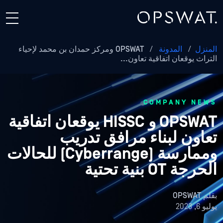
المنزل
/
المدونة
/
OPSWAT ومركز حمدان بن محمد لإحياء
التراث يوقعان اتفاقية تعاون...
COMPANY NEWS
OPSWAT و HISSC يوقعان اتفاقية
تعاون لبناء مرافق تدريب
وممارسة (Cyberrange) للحالات
الحرجة OT بنية تحتية
بقلم
OPSWAT
يوليو 6, 2023