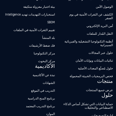
الوصول الآمن
بيئة اختبار معزولة متكيفة
الكشف عن الثغرات الأمنية في يوم
استخبارات التهديدات تهديد Intelligence
الصفر
SBOM
أمن البريد الإلكتروني
تقييم الثغرات الأمنية في الملفات
النقل المُدار للملفات
بلد المنشأ
أنظمة التكنولوجيا التشغيلية والفيزيائية
السيبرانية
فك ضغط الأرشيفات
حلول عبر المجالات
مركز التكنولوجيا
ثنائيات البيانات وبوابات الأمان
مركز البحوث
الأكاديمية
حلول مُصنِّع المعدات الأصلية
نبذة عن الأكاديمية
فحص البرمجيات الخبيثة المحمولة
منتجات
الشهادات
عرض جميع المنتجات
التدريب في الموقع
حلول
برنامج المنح الدراسية
حماية البيانات التي تشكل أساس الذكاء
برنامج التدريب المعتمد
الاصطناعي والتحليلات
الموارد
إدارة التصحيحات