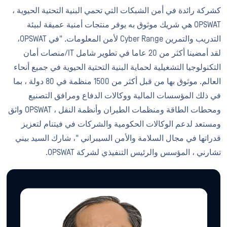
كشركة رائدة في أمن الشبكات التي تحمي البنية التحتية الحيوية ،
OPSWAT هي شريك موثوق به يوفر منتجات أمنية عميقة لبيئة
التدريب والتمرين Cyber Range لأمن المعلومات. "في OPSWAT،
لقد أمضينا أكثر من 20 عاما في تطوير شامل IT/منصات أمان
التكنولوجيا التشغيلية لحماية البنية التحتية الحيوية في جميع أنحاء
العالم. موثوق بها من قبل أكثر من 1500 منظمة في 80 دولة ، بما
في ذلك المؤسسات المالية ووكالات الدفاع ومرافق التصنيع
ومحطات الطاقة ومنظمات الطيران وأنظمة النقل ، OPSWAT واثق
ومستعد لدعم الوكالات الحكومية والشركات في فيتنام لتعزيز
قدراتها في مجال السلامة والأمن السيبراني "، شارك السيد بيني
تشارني ، المؤسس والرئيس التنفيذي لشركة OPSWAT.