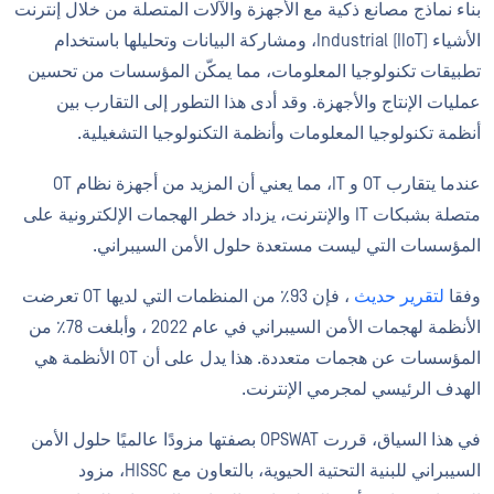
بناء نماذج مصانع ذكية مع الأجهزة والآلات المتصلة من خلال إنترنت
الأشياء Industrial (IIoT)، ومشاركة البيانات وتحليلها باستخدام
تطبيقات تكنولوجيا المعلومات، مما يمكّن المؤسسات من تحسين
عمليات الإنتاج والأجهزة. وقد أدى هذا التطور إلى التقارب بين
أنظمة تكنولوجيا المعلومات وأنظمة التكنولوجيا التشغيلية.
عندما يتقارب OT و IT، مما يعني أن المزيد من أجهزة نظام OT
متصلة بشبكات IT والإنترنت، يزداد خطر الهجمات الإلكترونية على
المؤسسات التي ليست مستعدة حلول الأمن السيبراني.
وفقا
لتقرير حديث
، فإن 93٪ من المنظمات التي لديها OT تعرضت
الأنظمة لهجمات الأمن السيبراني في عام 2022 ، وأبلغت 78٪ من
المؤسسات عن هجمات متعددة. هذا يدل على أن OT الأنظمة هي
الهدف الرئيسي لمجرمي الإنترنت.
في هذا السياق، قررت OPSWAT بصفتها مزودًا عالميًا حلول الأمن
السيبراني للبنية التحتية الحيوية، بالتعاون مع HISSC، مزود