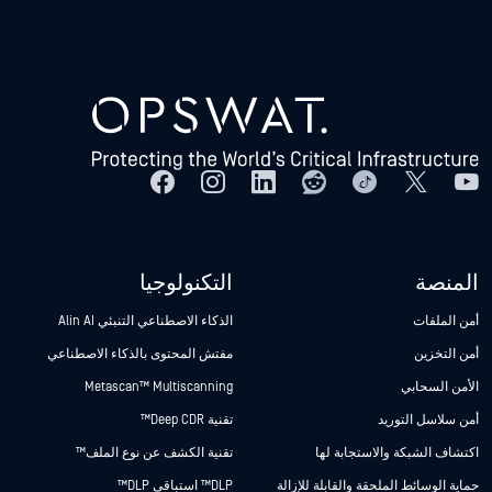
المنصة
التكنولوجيا
أمن الملفات
الذكاء الاصطناعي التنبئي Alin AI
أمن التخزين
مفتش المحتوى بالذكاء الاصطناعي
الأمن السحابي
Metascan™ Multiscanning
أمن سلاسل التوريد
تقنية Deep CDR™
اكتشاف الشبكة والاستجابة لها
تقنية الكشف عن نوع الملف™
حماية الوسائط الملحقة والقابلة للإزالة
DLP™ استباقي DLP™