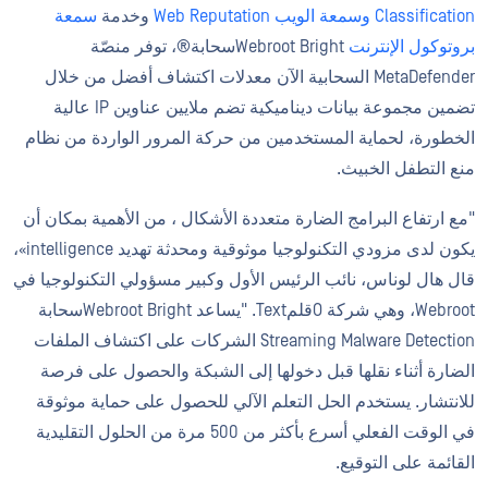
Classification وسمعة الويب Web Reputation
وخدمة
سمعة
بروتوكول الإنترنت
Webroot Brightسحابة®، توفر منصّة
MetaDefender السحابية الآن معدلات اكتشاف أفضل من خلال
تضمين مجموعة بيانات ديناميكية تضم ملايين عناوين IP عالية
الخطورة، لحماية المستخدمين من حركة المرور الواردة من نظام
منع التطفل الخبيث.
"مع ارتفاع البرامج الضارة متعددة الأشكال ، من الأهمية بمكان أن
يكون لدى مزودي التكنولوجيا موثوقية ومحدثة تهديد intelligence»،
قال هال لوناس، نائب الرئيس الأول وكبير مسؤولي التكنولوجيا في
Webroot، وهي شركة OقلمText. "يساعد Webroot Brightسحابة
Streaming Malware Detection الشركات على اكتشاف الملفات
الضارة أثناء نقلها قبل دخولها إلى الشبكة والحصول على فرصة
للانتشار. يستخدم الحل التعلم الآلي للحصول على حماية موثوقة
في الوقت الفعلي أسرع بأكثر من 500 مرة من الحلول التقليدية
القائمة على التوقيع.