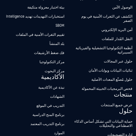
الوصول الآمن
بيئة اختبار معزولة متكيفة
الكشف عن الثغرات الأمنية في يوم
استخبارات التهديدات تهديد Intelligence
الصفر
SBOM
أمن البريد الإلكتروني
تقييم الثغرات الأمنية في الملفات
النقل المُدار للملفات
بلد المنشأ
أنظمة التكنولوجيا التشغيلية والفيزيائية
السيبرانية
فك ضغط الأرشيفات
حلول عبر المجالات
مركز التكنولوجيا
ثنائيات البيانات وبوابات الأمان
مركز البحوث
الأكاديمية
حلول مُصنِّع المعدات الأصلية
نبذة عن الأكاديمية
فحص البرمجيات الخبيثة المحمولة
منتجات
الشهادات
عرض جميع المنتجات
التدريب في الموقع
حلول
برنامج المنح الدراسية
حماية البيانات التي تشكل أساس الذكاء
برنامج التدريب المعتمد
الاصطناعي والتحليلات
الموارد
إدارة التصحيحات