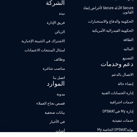
الشركة
Secure الأدلة Secure لأغراض إنفاذ
القانون
نبذة
الحكومة والدفاع والاستخبارات
فريق الإدارة
الحكومة الفيدرالية الأمريكية
الزبائن
الطاقة
الاشتراك في التثبيتة الإخبارية
الماليه
امتثال المنتجات الاعتمادات
التصنيع
وظائف
دعم وخدمات
مناصب شاغرة
الاتصال بالدعم
اتصل بنا
الموارد
إنشاء حالة
إدارة الحسابات الفنية
مدونة
خدمات احترافية
قصص نجاح العملاء
إدارة My فيOPSWAT
بيانات صحفية
خدمات تنفيذية
في الأخبار
بوابةOPSWAT الخاصة My
أحداث