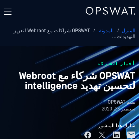
المنزل
/
المدونة
/
OPSWAT شراكات مع Webroot لتعزيز
التهديدات...
أخبار الشركة
OPSWAT شركاء مع Webroot
لتحسين تهديد intelligence
بقلم
OPSWAT
سبتمبر 28, 2020
شارك هذا المنشور