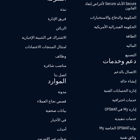
Secure الأدلة Secure لأغراض إنفاذ
القانون
نبذة
الحكومة والدفاع والاستخبارات
فريق الإدارة
الحكومة الفيدرالية الأمريكية
الزبائن
الطاقة
الاشتراك في التثبيتة الإخبارية
الماليه
امتثال المنتجات الاعتمادات
التصنيع
وظائف
دعم وخدمات
مناصب شاغرة
الاتصال بالدعم
اتصل بنا
الموارد
إنشاء حالة
إدارة الحسابات الفنية
مدونة
خدمات احترافية
قصص نجاح العملاء
إدارة My فيOPSWAT
بيانات صحفية
خدمات تنفيذية
في الأخبار
بوابةOPSWAT الخاصة My
أحداث
وثائق تقنية
ندوات عبر الإنترنت