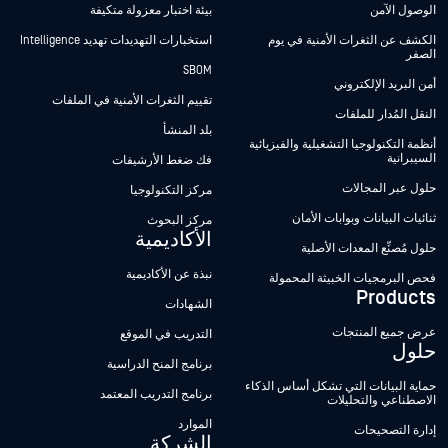
الوصول الآمن
بيئة اختبار معزولة متكيفة
الكشف عن الثغرات الأمنية في يوم
استخبارات التهديدات تهديد Intelligence
الصفر
SBOM
أمن البريد الإلكتروني
تقييم الثغرات الأمنية في الملفات
النقل المُدار للملفات
بلد المنشأ
أنظمة التكنولوجيا التشغيلية والفيزيائية
السيبرانية
فك ضغط الأرشيفات
حلول عبر المجالات
مركز التكنولوجيا
ثنائيات البيانات وبوابات الأمان
مركز البحوث
الأكاديمية
حلول مُصنِّع المعدات الأصلية
نبذة عن الأكاديمية
فحص البرمجيات الخبيثة المحمولة
Products
الشهادات
عرض جميع المنتجات
التدريب في الموقع
حلول
برنامج المنح الدراسية
حماية البيانات التي تشكل أساس الذكاء
برنامج التدريب المعتمد
الاصطناعي والتحليلات
الموارد
إدارة التصحيحات
الشركة