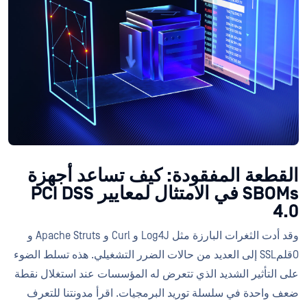
القطعة المفقودة: كيف تساعد أجهزة
SBOMs في الامتثال لمعايير PCI DSS
4.0
وقد أدت الثغرات البارزة مثل Log4J و Curl و Apache Struts و
OقلمSSL إلى العديد من حالات الضرر التشغيلي. هذه تسلط الضوء
على التأثير الشديد الذي تتعرض له المؤسسات عند استغلال نقطة
ضعف واحدة في سلسلة توريد البرمجيات. اقرأ مدونتنا للتعرف