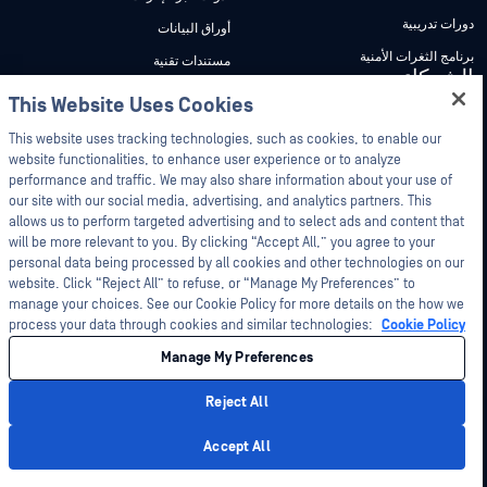
دورات تدريبية
أوراق البيانات
برنامج الثغرات الأمنية
مستندات تقنية
الشركاء
أدوات مجانية
This Website Uses Cookies
Hey there!
شهادات
I'm Ozzy, your OPSWAT virtual assistant.
This website uses tracking technologies, such as cookies, to enable our
شركاء التكنولوجيا
How can I help you secure what's critical
website functionalities, to enhance user experience or to analyze
today?
performance and traffic. We may also share information about your use of
برنامج شركاء القنوات
our site with our social media, advertising, and analytics partners. This
allows us to perform targeted advertising and to select ads and content that
©2026 OPSWAT . جميع الحقوق محفوظة. OPSWAT و MetaDefender و Metascan و
will be more relevant to you. By clicking “Accept All,” you agree to your
MetaAccess OPSWAT و Trust no File. Trust No Device. و OPSWAT و Protecting the
personal data being processed by all cookies and other technologies on our
World's Critical Infrastructure و Deep CDR™ Technology و InQuest وشعار InQuest و
DFI و RetroHunt و Deep File Inspection و Join the Hunt هي علامات تجارية مملوكة
website. Click “Reject All” to refuse, or “Manage My Preferences” to
OPSWAT العلامات التجارية الخاصة بالجهات الخارجية هي ملك لأصحابها المعنيين.
manage your choices. See our Cookie Policy for more details on the how we
القانون
سياسة الخصوصية
إدارة تفضيلات ملفات تعريف الارتباط
خيارات
process your data through cookies and similar technologies:
Cookie Policy
الخصوصية الخاصة بك في كاليفورنيا
Manage My Preferences
Reject All
Privacy Policy
Accept All