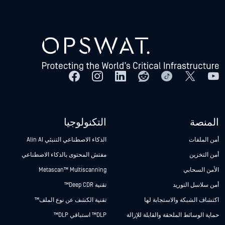
المنصة
التكنولوجيا
أمن الملفات
الذكاء الاصطناعي التنبئي Alin AI
أمن التخزين
مفتش المحتوى بالذكاء الاصطناعي
الأمن السحابي
Metascan™ Multiscanning
أمن سلاسل التوريد
تقنية Deep CDR™
اكتشاف الشبكة والاستجابة لها
تقنية الكشف عن نوع الملف™
حماية الوسائط الملحقة والقابلة للإزالة
DLP™ استباقي DLP™