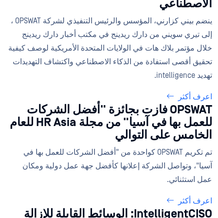
الاصطناعي
ينضم بيني كزارني، المؤسس والرئيس التنفيذي لشركة OPSWAT ،
إلى تيري سويني من دارك ريدينج في مكتب أخبار دارك ريدينج
خلال مؤتمر بلاك هات في الولايات المتحدة الأمريكية لوصف كيفية
تحقيق أقصى استفادة من الذكاء الاصطناعي واكتشاف التهديدات
تهديد intelligence.
اعرف أكثر
OPSWAT فازت بجائزة "أفضل الشركات
للعمل بها في آسيا" من مجلة HR Asia للعام
الخامس على التوالي
تم تكريم OPSWAT كواحدة من "أفضل الشركات للعمل بها في
آسيا"، وتواصل الشركة إعلانها كأفضل جهة عمل دولية ومكان
عمل استثنائي.
اعرف أكثر
IntelligentCISO: الوسائط القابلة للإزالة