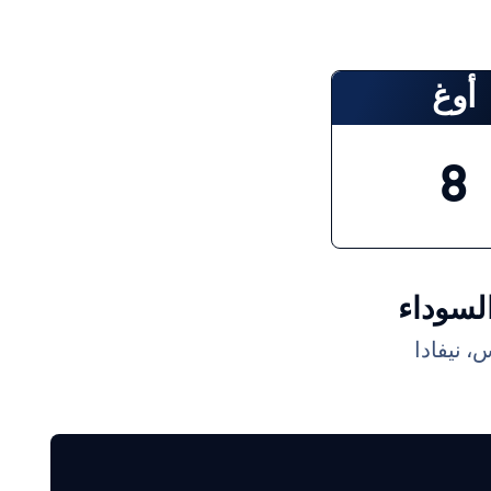
أوغ
8
السوداء
، نيفادا