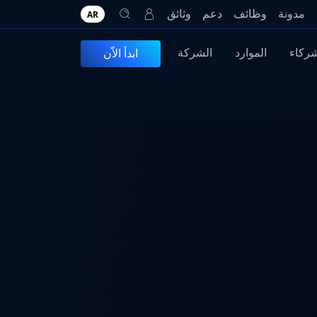
مدونة
وظائف
دعم
وثائق
AR
شركاء
الموارد
الشركة
ابدأ الاّن