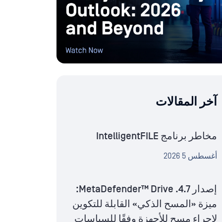
آخر المقالات
مخاطر برنامج IntelligentFILE
أغسطس 5 2026
إصدار MetaDefender™ Drive .4.7:
ميزة «المسح الذكي» القابلة للتكوين
لإجراء مسح للأجهزة وفقًا للسياسات