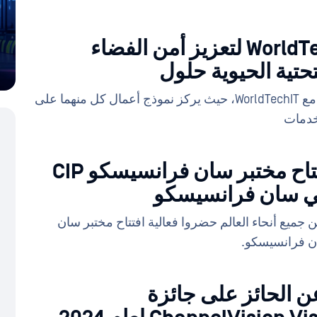
OPSWAT مع WorldTechIT لتعزيز أمن الفضاء
لتحتية الحيوية حلول
OPSWAT شراكتها الاستراتيجية مع WorldTechIT، حيث يركز نموذج أعمال كل منهما على
ملخص الحدث: افتتاح مختبر سان فرانسيسكو CIP
في سان فرانسيسكو
ر من 30 شريكًا من جميع أنحاء العالم حضروا فعالية افتتاح مختبر سان
لان عن الحائز على جائزة