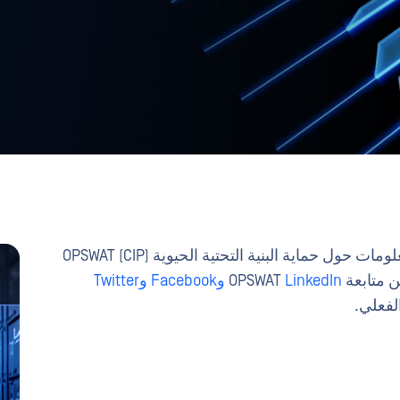
مرحبًا بكم في OPSWAT – مصدركم للأخبار والمعلومات حول حماية البنية التحتية الحيوية (CIP) OPSWAT
عة OPSWAT
LinkedIn
وFacebook
وTwitter
فعلي.