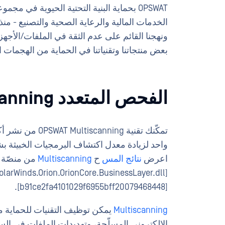
OPSWAT بحماية البنية التحتية الحيوية في
ونهجنا القائم على عدم الثقة في الملفات/الأج
بعض منتجاتنا وتقنياتنا في الحماية من الهجمات 
الفحص المتعدد Multiscanning
واحد لزيادة معدل اكتشاف البرمجيات الخبيثة بش
اعرض
نتائج المس
ح
Multiscanning
[b91ce2fa4101029f6955bff20079468448].
Multiscanning
يمكن توظيف التقنيات للحماية م
الإلكتروني المسلّحة، وتهديدات الملفات في ال