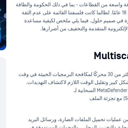
 مجموعة واسعة من القطاعات - بما في ذلك الحكومة والطاقة
الخدمات المالية والرعاية الصحية والتصنيع - منذ 18 عامًا. لطالما كانت فلسفتنا القائمة على عدم الثقة
هزة في صميم حلول. فيما يلي ملخص لكيفية مساعدة
الإلكترونية المتقدمة والتخفيف من أضرارها.
تمكّنك تقنية OPSWAT Multiscanning من نشر أكثر من 30 محركًا لمكافحة البرمجيات الخبيثة في وقت
كل كبير وتقليل الوقت اللازم لاكتشاف التهديدات.
من منصّة MetaDefender السحابية لـ
[SolarWinds.Orion.OrionCore.BusinessLayer.dll] مع تجزئة الملف
ن عمليات تحميل الملفات الضارة، ورسائل البريد
سحابة والتخزين المحلي، والهجمات المستهدفة في