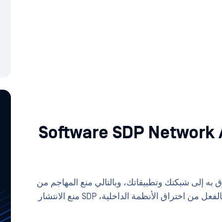
حدد Software SDP Network Access
ق به إلى شبكتك وتطبيقاتك، وبالتالي منع المهاجم من
استخدام تأكيد SAML مزور. وإذا تمكن المهاجم بالفعل من اختراق الأنظمة الداخلية، SDP منع الانتشار