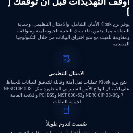
أوقف التهديدات قبل أن توقفك (
)
يوفر برج Kiosk الأمان الشامل، والامتثال التنظيمي، وحماية
البيانات، مما يضمن بقاء بنيتك التحتية الحيوية آمنة ومتوافقة
ومقاومة للعبث مع منع اختراق البيانات من خلال التكنولوجيا
المتقدمة.
الامتثال التنظيمي
يتيح برج Kiosk عمليات نقل آمنة وقابلة للتدقيق للبيانات للحفاظ
على الامتثال للوائح الأمن السيبراني المتطورة مثل NERC CIP 003-
7 وNERC CIP 08-09 وNIST 800-53 وPCI DSS واللائحة العامة
لحماية البيانات.
صُممت لتدوم طويلاً
تم تصميمها بمواد متينة وأقفال آمنة وتركيب مقاوم للعبث، وهي