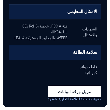
الامتثال التنظيمي
فئة FCC A، علامة CE، RoHS،
الشهادات
UKCA، UL،
والامتثال
WEEE، والمعايير المشتركة EAL4+
سلامة الطاقة
قاطع دوائر
كهربائية
تنزيل ورقة البيانات
حقيبة مخصصة للعلامة التجارية متوفرة