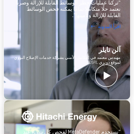
"تركنا عمليات حظر الوسائط القابلة للإزالة وصرنا
نعتمد حلًا متكاملًا تمامًا يمكنه فحص الوسائط
القابلة للإزالة وتأمينها".
اقرأ المدونة
آلن تايلر
مهندس معتمد في التكامل الأمني بشركة خدمات الإصلاح النووي
لموقع دونري DSRL
"نستخدم MetaDefender لفحص كل شيء عند