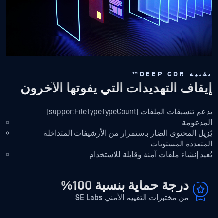
ت
تقنية DEEP CDR™
ا
إيقاف التهديدات التي يفوتها الآخرون
ت
يدعم تنسيقات الملفات [supportFileTypeTypeCount]
ا
المدعومة
ف
يُزيل المحتوى الضار باستمرار من الأرشيفات المتداخلة
م
المتعددة المستويات
ف
يُعيد إنشاء ملفات آمنة وقابلة للاستخدام
ا
درجة حماية بنسبة 100%
من مختبرات التقييم الأمني SE Labs