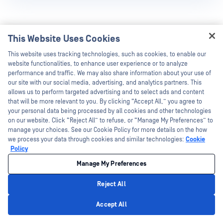
هل تريد معرفة المزيد
This Website Uses Cookies
عنKiosk MetaDefender
Hey there!
This website uses tracking technologies, such as cookies, to enable our
Kiosk من
؟
I'm Ozzy, your OPSWAT virtual assistant.
website functionalities, to enhance user experience or to analyze
How can I help you secure what's critical
performance and traffic. We may also share information about your use of
today?
our site with our social media, advertising, and analytics partners. This
تصفح الوثائق والمقالات والمدونات للحصول على مزيد من
allows us to perform targeted advertising and to select ads and content
المعلومات حول MetaDefender Kiosk .
that will be more relevant to you. By clicking “Accept All,” you agree to
تعرف على المزيد حول حلول Media الطرفية OPSWAT حلول
your personal data being processed by all cookies and other technologies
on our website. Click “Reject All” to refuse, or “Manage My Preferences” to
مكتبة الموارد
الخاصة بهم.
manage your choices. See our Cookie Policy for more details on the how
we process your data through cookies and similar technologies:
Cookie
مدونة (1)
كتيب (1)
ورقة البيانات (1)
كتاب إلكتروني (2)
Policy
Manage My Preferences
Reject All
Privacy Policy
Accept All