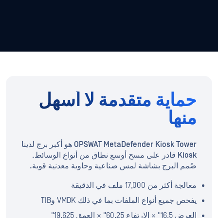
حماية متقدمة لا أسهل
منها
OPSWAT MetaDefender Kiosk Tower هو أكبر برج لدينا
Kiosk قادر على مسح أوسع نطاق من أنواع الوسائط.
صُمم البرج بشاشة لمس صناعية وحاوية معدنية قوية.
معالجة أكثر من 17,000 ملف في الدقيقة
يفحص جميع أنواع الملفات بما في ذلك VMDK وTIB
العرض 16.5" × الارتفاع 60.25" × العمق 19.625"