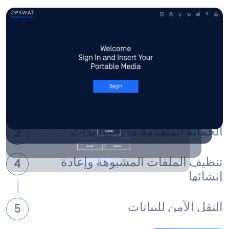
جاهز للتثبيت
تمت تهيئة كل MetaDefender Kiosk مسبقًا للنشر الخاص
بك مع نظام تشغيل مُقوى مسبقًا وبرنامج MetaDefender
Kiosk المثبت مسبقًا وبرنامج Ethernet و Wi-Fi وأي
ملحقات ضرورية.
افحص ما تُريد فحصه
الحماية المتقدمة من التهديدات
تنظيف الملفات المشبوهة وإعادة
إنشائها
النقل الآمن للبيانات