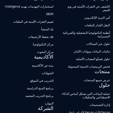
الكشف عن الثغرات الأمنية في يوم
استخبارات التهديدات تهديد Intelligence
الصفر
SBOM
أمن البريد الإلكتروني
تقييم الثغرات الأمنية في الملفات
النقل المُدار للملفات
بلد المنشأ
أنظمة التكنولوجيا التشغيلية والفيزيائية
السيبرانية
فك ضغط الأرشيفات
حلول عبر المجالات
مركز التكنولوجيا
ثنائيات البيانات وبوابات الأمان
مركز البحوث
الأكاديمية
حلول مُصنِّع المعدات الأصلية
نبذة عن الأكاديمية
فحص البرمجيات الخبيثة المحمولة
منتجات
الشهادات
عرض جميع المنتجات
التدريب في الموقع
حلول
برنامج المنح الدراسية
حماية البيانات التي تشكل أساس الذكاء
برنامج التدريب المعتمد
الاصطناعي والتحليلات
الموارد
إدارة التصحيحات
الشركة
Secure الأدلة Secure لأغراض إنفاذ