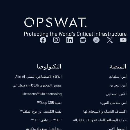
المنصة
التكنولوجيا
أمن الملفات
الذكاء الاصطناعي التنبئي Alin AI
أمن التخزين
مفتش المحتوى بالذكاء الاصطناعي
الأمن السحابي
Metascan™ Multiscanning
أمن سلاسل التوريد
تقنية Deep CDR™
اكتشاف الشبكة والاستجابة لها
تقنية الكشف عن نوع الملف™
حماية الوسائط الملحقة والقابلة للإزالة
DLP™ استباقي DLP™
الوصول الآمن
بيئة اختبار معزولة متكيفة