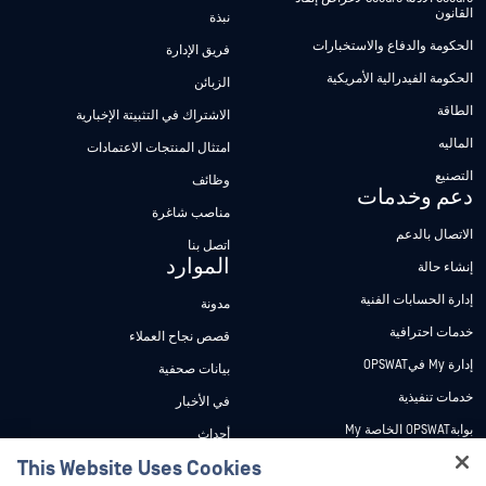
القانون
نبذة
الحكومة والدفاع والاستخبارات
فريق الإدارة
الحكومة الفيدرالية الأمريكية
الزبائن
الطاقة
الاشتراك في التثبيتة الإخبارية
الماليه
امتثال المنتجات الاعتمادات
التصنيع
وظائف
دعم وخدمات
مناصب شاغرة
الاتصال بالدعم
اتصل بنا
الموارد
إنشاء حالة
إدارة الحسابات الفنية
مدونة
خدمات احترافية
قصص نجاح العملاء
إدارة My فيOPSWAT
بيانات صحفية
خدمات تنفيذية
في الأخبار
بوابةOPSWAT الخاصة My
أحداث
وثائق تقنية
This Website Uses Cookies
ندوات عبر الإنترنت