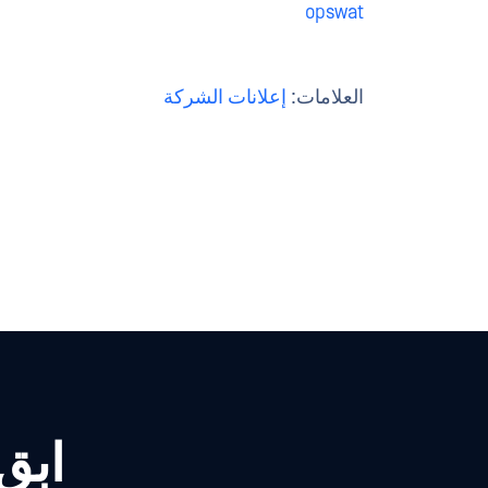
opswat
العلامات:
إعلانات الشركة
ابق ع