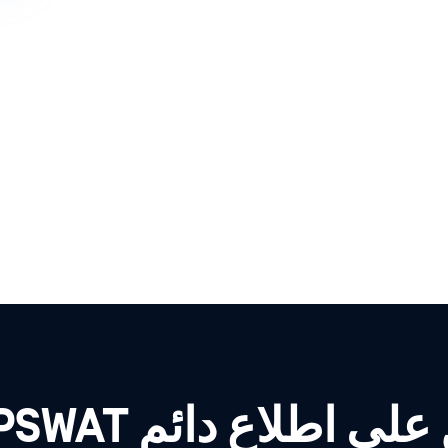
لى اطلاع دائم OPSWAT!