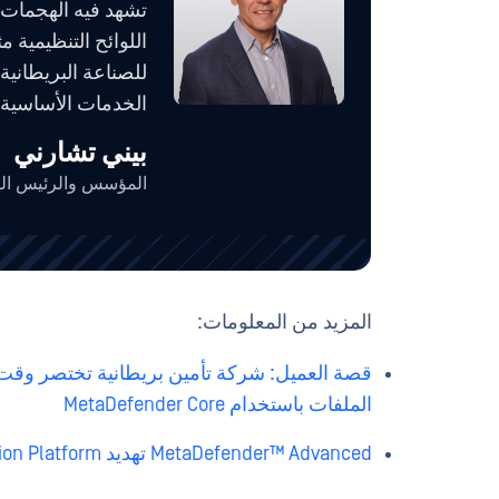
تشهد فيه الهجمات 
اللوائح التنظيمية م
للصناعة البريطانية
الخدمات الأساسية.
بيني تشارني
المؤسس والرئيس التنفي
المزيد من المعلومات:
قصة العميل: شركة تأمين بريطانية تختصر وقت ت
الملفات باستخدام MetaDefender Core
MetaDefender™ Advanced تهديد Prevention Platform