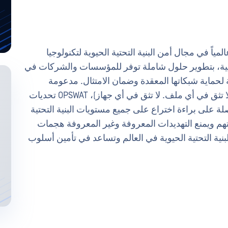
O الشركة الرائدة عالمياً في مجال أمن البنية التحتية الحيوية لتكنولوجيا
اعية، بتطوير حلول شاملة توفر للمؤسسات والشركات في
 لحماية شبكاتها المعقدة وضمان الامتثال. مدعومة
بفلسفة "لا تثق بأي ملف. Trust no device.™" (لا تثق في أي ملف. لا تثق في أي جهاز)، OPSWAT تحديات
لة على براءة اختراع على جميع مستويات البنية التحتية
تهم ويمنع التهديدات المعروفة وغير المعروفة هجمات
ية والبرامج الضارة. اكتشف كيف OPSWAT البنية التحتية الحيوية في العالم وتساعد في تأمين أسلوب