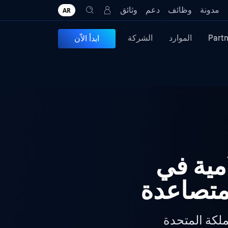
مدونة
وظائف
دعم
وثائق
AR
Part
الموارد
الشركة
ابدأ الاّن
لامية في
لمتصاعدة
ملكة المتحدة