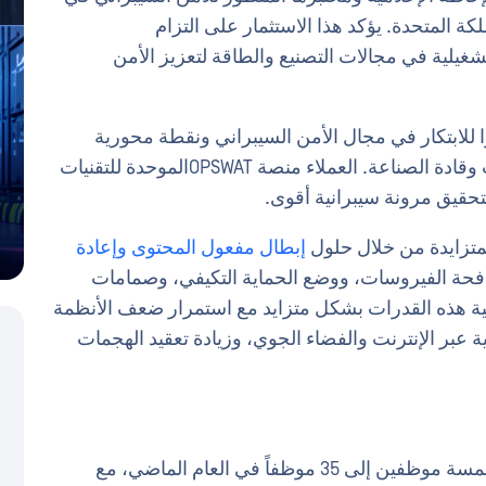
لكة المتحدة. يؤكد هذا الاستثمار على التزام
ة والتشغيلية في مجالات التصنيع والطاقة لتعزيز الأمن
زًا للابتكار في مجال الأمن السيبراني ونقطة محورية
للتعاون مع الهيئات التنظيمية وصانعي السياسات وقادة الصناعة. العملاء منصة OPSWATالموحدة للتقنيات
إبطال مفعول المحتوى وإعادة
فحة الفيروسات، ووضع الحماية التكيفي، وصمامات
أهمية هذه القدرات بشكل متزايد مع استمرار ضعف الأنظمة
ية عبر الإنترنت والفضاء الجوي، وزيادة تعقيد الهجمات
ارتفع عدد الموظفين في المملكة المتحدة من خمسة موظفين إلى 35 موظفاً في العام الماضي، مع