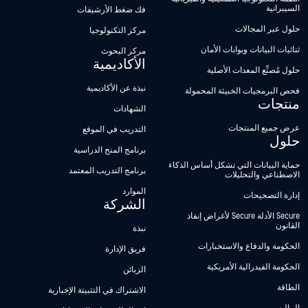
السيبرانية
فك ضغط الأرشيفات
حلول عبر المجالات
مركز التكنولوجيا
ثنائيات البيانات وبوابات الأمان
مركز البحوث
الأكاديمية
حلول مُصنِّع المعدات الأصلية
نبذة عن الأكاديمية
فحص البرمجيات الخبيثة المحمولة
منتجات
الشهادات
عرض جميع المنتجات
التدريب في الموقع
حلول
برنامج المنح الدراسية
حماية البيانات التي تشكل أساس الذكاء
برنامج التدريب المعتمد
الاصطناعي والتحليلات
الموارد
إدارة التصحيحات
الشركة
Secure الأدلة Secure لأغراض إنفاذ
القانون
نبذة
الحكومة والدفاع والاستخبارات
فريق الإدارة
الحكومة الفيدرالية الأمريكية
الزبائن
الطاقة
الاشتراك في التثبيتة الإخبارية