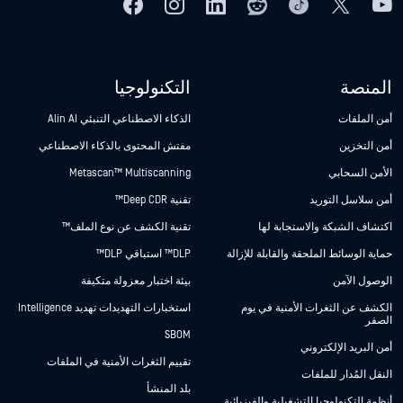
المنصة
التكنولوجيا
أمن الملفات
الذكاء الاصطناعي التنبئي Alin AI
أمن التخزين
مفتش المحتوى بالذكاء الاصطناعي
الأمن السحابي
Metascan™ Multiscanning
أمن سلاسل التوريد
تقنية Deep CDR™
اكتشاف الشبكة والاستجابة لها
تقنية الكشف عن نوع الملف™
حماية الوسائط الملحقة والقابلة للإزالة
DLP™ استباقي DLP™
الوصول الآمن
بيئة اختبار معزولة متكيفة
الكشف عن الثغرات الأمنية في يوم
استخبارات التهديدات تهديد Intelligence
الصفر
SBOM
أمن البريد الإلكتروني
تقييم الثغرات الأمنية في الملفات
النقل المُدار للملفات
بلد المنشأ
أنظمة التكنولوجيا التشغيلية والفيزيائية