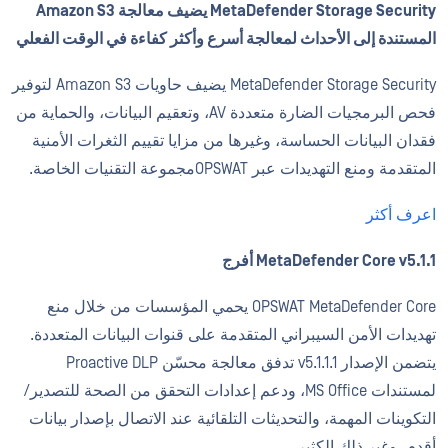
MetaDefender Storage Security يضيف معالجة Amazon S3
المستندة إلى الأحداث لمعالجة أسرع وأكثر كفاءة في الوقت الفعلي
MetaDefender Storage Security يضيف حاويات Amazon S3 لتوفير
فحص البرمجيات الضارة متعددة AV، وتعقيم البيانات، والحماية من
فقدان البيانات الحساسة، وغيرها من مزايا تقييم الثغرات الأمنية
المتقدمة ومنع التهديدات عبر OPSWATمجموعة التقنيات الخاصة.
اعرف أكثر
MetaDefender Core v5.1.1 أفرج
OPSWAT MetaDefender Core يحمي المؤسسات من خلال منع
تهديدات الأمن السيبراني المتقدمة على قنوات البيانات المتعددة.
يتضمن الإصدار v5.1.1.1 تدفق معالجة محسّن Proactive DLP
لمستندات MS Office، ودعم إعدادات التحقق من الصحة للتصدير/
التكوينات المهمة، والتحديثات التلقائية عند الاتصال بإصدار بيانات
أقدم، وغير ذلك الكثير.