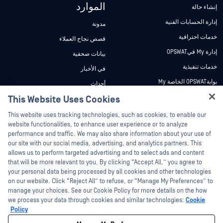
الموارد
إنشاء حالة
إدارة الحسابات الفنية
مدونة
خدمات احترافية
قصص نجاح العملاء
إدارة My فيOPSWAT
بيانات صحفية
خدمات تنفيذية
في الأخبار
بوابةOPSWAT الخاصة My
أحداث
وثائق تقنية
This Website Uses Cookies
ندوات عبر الإنترنت
Hey there!
دورات تدريبية
أوراق البيانات
This website uses tracking technologies, such as cookies, to enable our
I'm Ozzy, your OPSWAT virtual assistant.
website functionalities, to enhance user experience or to analyze
برنامج الثغرات الأمنية
مستندات تقنية
How can I help you secure what's critical
performance and traffic. We may also share information about your use of
الشركاء
today?
our site with our social media, advertising, and analytics partners. This
أدوات مجانية
allows us to perform targeted advertising and to select ads and content
شهادات
that will be more relevant to you. By clicking “Accept All,” you agree to
شركاء التكنولوجيا
your personal data being processed by all cookies and other technologies
on our website. Click “Reject All” to refuse, or “Manage My Preferences” to
برنامج شركاء القنوات
manage your choices. See our Cookie Policy for more details on the how
we process your data through cookies and similar technologies:
Cookie
©2026 OPSWAT . جميع الحقوق محفوظة. OPSWAT و MetaDefender و Metascan و
Policy
MetaAccess OPSWAT و Trust no File. Trust No Device. و OPSWAT و Protecting the
World's Critical Infrastructure و Deep CDR™ Technology و InQuest وشعار InQuest و