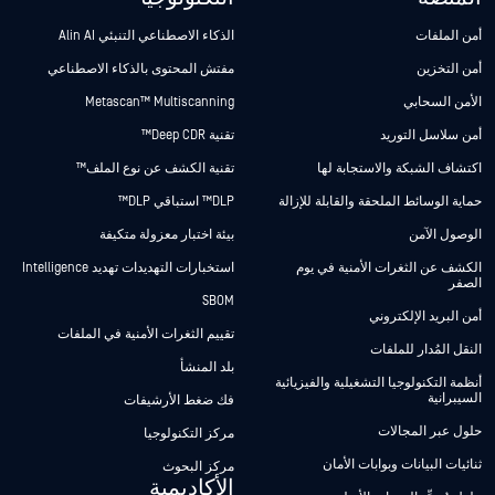
أمن الملفات
الذكاء الاصطناعي التنبئي Alin AI
أمن التخزين
مفتش المحتوى بالذكاء الاصطناعي
الأمن السحابي
Metascan™ Multiscanning
أمن سلاسل التوريد
تقنية Deep CDR™
اكتشاف الشبكة والاستجابة لها
تقنية الكشف عن نوع الملف™
حماية الوسائط الملحقة والقابلة للإزالة
DLP™ استباقي DLP™
الوصول الآمن
بيئة اختبار معزولة متكيفة
الكشف عن الثغرات الأمنية في يوم
استخبارات التهديدات تهديد Intelligence
الصفر
SBOM
أمن البريد الإلكتروني
تقييم الثغرات الأمنية في الملفات
النقل المُدار للملفات
بلد المنشأ
أنظمة التكنولوجيا التشغيلية والفيزيائية
السيبرانية
فك ضغط الأرشيفات
حلول عبر المجالات
مركز التكنولوجيا
ثنائيات البيانات وبوابات الأمان
مركز البحوث
الأكاديمية