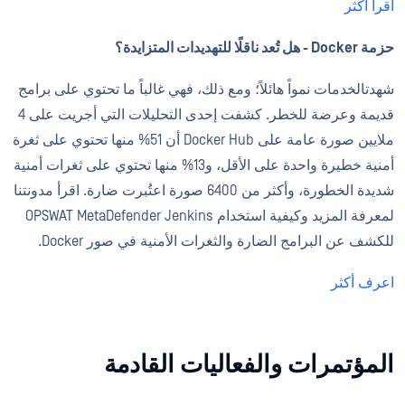
اقرأ أكثر
حزمة Docker - هل تُعد ناقلًا للتهديدات المتزايدة؟
شهدتالخدمات نمواً هائلاً؛ ومع ذلك، فهي غالباً ما تحتوي على برامج
قديمة وعرضة للخطر. كشفت إحدى التحليلات التي أجريت على 4
ملايين صورة عامة على Docker Hub أن 51% منها تحتوي على ثغرة
أمنية خطيرة واحدة على الأقل، و13% منها تحتوي على ثغرات أمنية
شديدة الخطورة، وأكثر من 6400 صورة اعتُبرت ضارة. اقرأ مدونتنا
لمعرفة المزيد وكيفية استخدام OPSWAT MetaDefender Jenkins
للكشف عن البرامج الضارة والثغرات الأمنية في صور Docker.
اعرف أكثر
المؤتمرات والفعاليات القادمة