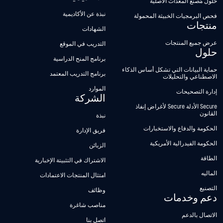
حلول مُصنِّع المعدات الأصلية
نبذة عن الأكاديمية
فحص البرمجيات الخبيثة المحمولة
منتجات
الشهادات
عرض جميع المنتجات
التدريب في الموقع
حلول
برنامج المنح الدراسية
حماية البيانات التي تشكل أساس الذكاء
برنامج التدريب المعتمد
الاصطناعي والتحليلات
الموارد
إدارة التصحيحات
الشركة
Secure الأدلة Secure لأغراض إنفاذ
القانون
نبذة
الحكومة والدفاع والاستخبارات
فريق الإدارة
الحكومة الفيدرالية الأمريكية
الزبائن
الطاقة
الاشتراك في التثبيتة الإخبارية
الماليه
امتثال المنتجات الاعتمادات
التصنيع
وظائف
دعم وخدمات
مناصب شاغرة
الاتصال بالدعم
اتصل بنا