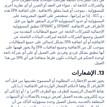
في ذلك الشركات التابعة لمراقب البيانات) تجاه الطرف الآخر
والشركات التابعة له ، سواء في العقد أو الضرر أو أي نظرية أخرى
للمسؤولية ، بموجب أو فيما يتعلق بالاتفاقية ، فإن اتفاقية DPA هذه
، و SCC ، إذا تم إبرامها ، ستقتصر على القيود المفروضة على
المسؤولية أو حدود المسؤولية الأخرى المتفق عليها من قبل
الأطراف في الاتفاقية. OPSWAT و OPSWAT تنطبق المسؤولية
الإجمالية للشركات التابعة عن جميع المطالبات المقدمة من
العميل وجميع الشركات التابعة لمراقب البيانات الناشئة عن
الاتفاقية أو أي اتفاقية DPA بشكل إجمالي على جميع المطالبات
بموجب كل من الاتفاقية وجميع اتفاقيات DPA ولا يجوز فهمها على
أنها تنطبق بشكل فردي وفردي على العميل أو على أي شركة تابعة
لوحدة التحكم في البيانات تكون طرفا متعاقدا في أي DPA من هذا
القبيل.
13. الإشعارات
يجوز تقديم الإخطارات المطلوبة أو المسموح بتقديمها من قبل أحد
الأطراف (أ) وفقا لأحكام الإشعار الواردة في الاتفاقية؛ (ب) إلى
نقاط الاتصال الرئيسية للطرف مع الطرف الآخر؛ و / أو (ج) إلى أي
بريد إلكتروني يقدمه العميل لغرض تزويده بالاتصالات أو التنبيهات
المتعلقة بالخدمة. يتحمل العميل وحده مسؤولية التأكد من أن