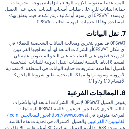
بالمساعدة المعقولة اللازمة للوفاء بالتزاماته بموجب تشريعات
حماية البيانات للرد على طلبات أصحاب البيانات. يجب على العميل
أن يسدد OPSWAT أي رسوم أو تكاليف يتم تكبدها فيما يتعلق بهذه
المساعدة وفقًا الخدمات المهنية الحالية OPSWAT.
7. نقل البيانات
OPSWAT قد يقوم بتخزين ومعالجة البيانات الشخصية للعملاء في
أي مكان OPSWATأو الشركات التابعة لها أو معالجيها الفرعيين
الذين يحافظون على العمليات، على النحو المنصوص عليه في
القسم 8 أدناه. بالنسبة لعمليات النقل الدولية للبيانات الشخصية
للعميل الخاضعة لتشريعات حماية البيانات في المنطقة الاقتصادية
الأوروبية وسويسرا والمملكة المتحدة، تطبق شروط الملحق 3،
الأقسام 1.10 و/أو 1.11.
8. المعالجات الفرعية
يفوض العميل OPSWAT لإشراك الشركات التابعة لها والأطراف
الثالثة الأخرى كمعالجين فرعيين. قائمة OPSWATالمعالجات
الفرعية متوفرة في
https://www.opswatيجوز للمعالجين .com /
القانونيين / الفرعيين
والعميل الاشتراك في تحديثات هذه القائمة
عبر موجز RSS. إذا أبرم العميل اتفاقية SCC أو غيرها من الاتفاقيات