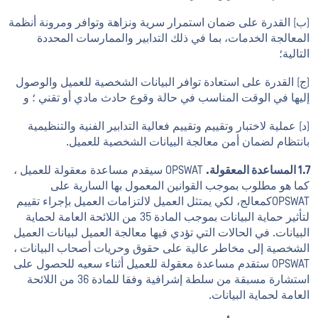
(ب) القدرة على ضمان استمرار سرية ونزاهة وتوافر ومرونة أنظمة
المعالجة الخدمات، بما في ذلك التدابير والممارسات المحددة
التالية؛
(ج) القدرة على استعادة توافر البيانات الشخصية للعميل والوصول
إليها في الوقت المناسب في حالة وقوع حادث مادي أو تقني ؛ و
(د) عملية لاختبار وتقييم وتقييم فعالية التدابير الفنية والتنظيمية
بانتظام لضمان أمن معالجة البيانات الشخصية للعميل.
1.7 المساعدة المعقولة.
OPSWAT سيقدم مساعدة معقولة للعميل ،
كما هو مطلوب بموجب القوانين المعمول بها السارية على
OPSWATكمعالج، لكي يمتثل العميل لالتزامات العميل بإجراء تقييم
لتأثير حماية البيانات بموجب المادة 35 من اللائحة العامة لحماية
البيانات. في الحالات التي تؤدي فيها معالجة العميل لبيانات العميل
الشخصية إلى مخاطر عالية على حقوق وحريات أصحاب البيانات ،
OPSWAT ستقدم مساعدة معقولة للعميل أثناء سعيه للحصول على
استشارة مسبقة من سلطة إشرافية وفقا للمادة 36 من اللائحة
العامة لحماية البيانات.