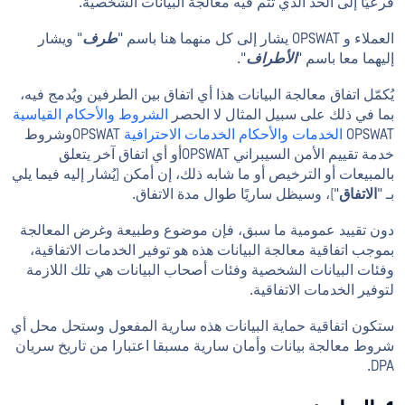
فرعيًا إلى الحد الذي تتم فيه معالجة البيانات الشخصية.
العملاء و OPSWAT يشار إلى كل منهما هنا باسم "
طرف
" ويشار
إليهما معا باسم "
الأطراف
".
يُكمّل اتفاق معالجة البيانات هذا أي اتفاق بين الطرفين ويُدمج فيه،
بما في ذلك على سبيل المثال لا الحصر
الشروط والأحكام القياسية
OPSWAT
الخدمات والأحكام الخدمات الاحترافية
OPSWATوشروط
خدمة تقييم الأمن السيبراني OPSWATأو أي اتفاق آخر يتعلق
بالمبيعات أو الترخيص أو ما شابه ذلك، إن أمكن (يُشار إليه فيما يلي
بـ "
الاتفاق
")، وسيظل ساريًا طوال مدة الاتفاق.
دون تقييد عمومية ما سبق، فإن موضوع وطبيعة وغرض المعالجة
بموجب اتفاقية معالجة البيانات هذه هو توفير الخدمات الاتفاقية،
وفئات البيانات الشخصية وفئات أصحاب البيانات هي تلك اللازمة
لتوفير الخدمات الاتفاقية.
ستكون اتفاقية حماية البيانات هذه سارية المفعول وستحل محل أي
شروط معالجة بيانات وأمان سارية مسبقا اعتبارا من تاريخ سريان
DPA.