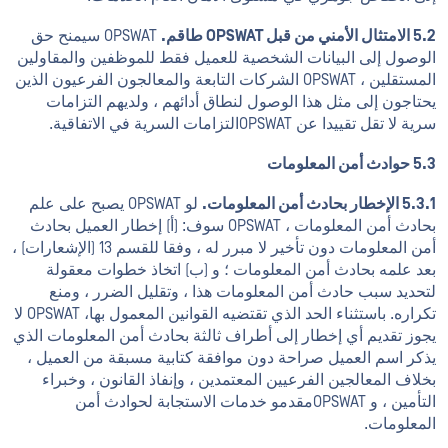
5.2 الامتثال الأمني من قبل OPSWAT طاقم.
OPSWAT سيمنح حق
الوصول إلى البيانات الشخصية للعميل فقط للموظفين والمقاولين
المستقلين ، OPSWAT الشركات التابعة والمعالجون الفرعيون الذين
يحتاجون إلى مثل هذا الوصول لنطاق أدائهم ، ولديهم التزامات
سرية لا تقل تقييدا عن OPSWATالتزامات السرية في الاتفاقية.
5.3 حوادث أمن المعلومات
5.3.1 الإخطار بحادث أمن المعلومات.
لو OPSWAT يصبح على علم
بحادث أمن المعلومات ، OPSWAT سوف: (أ) إخطار العميل بحادث
أمن المعلومات دون تأخير لا مبرر له ، وفقا للقسم 13 (الإشعارات) ،
بعد علمه بحادث أمن المعلومات ؛ و (ب) اتخاذ خطوات معقولة
لتحديد سبب حادث أمن المعلومات هذا ، وتقليل الضرر ، ومنع
تكراره. باستثناء الحد الذي تقتضيه القوانين المعمول بها، OPSWAT لا
يجوز تقديم أي إخطار إلى أطراف ثالثة بحادث أمن المعلومات الذي
يذكر اسم العميل صراحة دون موافقة كتابية مسبقة من العميل ،
بخلاف المعالجين الفرعيين المعتمدين ، وإنفاذ القانون ، وخبراء
التأمين ، و OPSWATمقدمو خدمات الاستجابة لحوادث أمن
المعلومات.