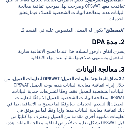
"المعالجون الفرعيون"
يعني الأطراف الثالثة، بخلاف OPSWAT التي
تعاقدت معها OPSWAT وصرحت لها، بموجب اتفاقية معالجة
البيانات هذه، بمعالجة البيانات الشخصية للعملاء فيما يتعلق
الخدمات.
"
المصطلح
" يكون له المعنى المنصوص عليه في القسم 2.
2. مدة DPA
يسري اتفاق دارفور للسلام هذا عندما تصبح الاتفاقية سارية
المفعول وستنتهي صلاحيتها تلقائيا عند إنهاء الاتفاقية.
3. معالجة البيانات
3.1 نطاق المعالجة؛ تعليمات العميل؛ OPSWAT لتعليمات العميل.
من
خلال إبرام اتفاقية معالجة البيانات هذه، يوجه العميل OPSWAT
البيانات الشخصية للعميل فقط وفقًا لتشريعات حماية البيانات.
OPSWAT بمعالجة البيانات الشخصية للعميل إلا وفقًا لتعليمات
العميل: (أ) لتقديم الخدمات(ب) وفقًا لما تسمح به الاتفاقية، بما في
ذلك اتفاقية معالجة البيانات هذه؛ و(ج) وفقًا لما هو موثق في
تعليمات مكتوبة أخرى مقدمة من العميل ومعترف بها كتابيًا من
قبل OPSWAT تشكل تعليمات لأغراض اتفاقية معالجة البيانات هذه،