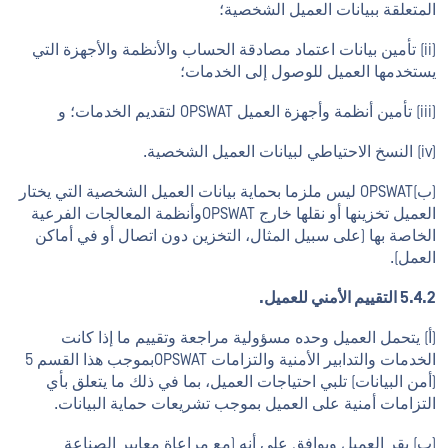
المتعلقة ببيانات العميل الشخصية؛
(ii) تأمين بيانات اعتماد مصادقة الحساب والأنظمة والأجهزة التي
يستخدمها العميل للوصول إلى الخدمات؛
(iii) تأمين أنظمة وأجهزة العميل OPSWAT لتقديم الخدمات؛ و
(iv) النسخ الاحتياطي لبيانات العميل الشخصية.
(ب)OPSWAT ليس ملزما بحماية بيانات العميل الشخصية التي يختار
العميل تخزينها أو نقلها خارج OPSWATوأنظمة المعالجات الفرعية
الخاصة بها (على سبيل المثال، التخزين دون اتصال أو في أماكن
العمل).
5.4.2 التقييم الأمني للعميل.
(أ) يتحمل العميل وحده مسؤولية مراجعة وتقييم ما إذا كانت
الخدمات والتدابير الأمنية والتزامات OPSWATبموجب هذا القسم 5
(أمن البيانات) تلبي احتياجات العميل، بما في ذلك ما يتعلق بأي
التزامات أمنية على العميل بموجب تشريعات حماية البيانات.
(ب) يقر العميل ويوافق على أنه (مع مراعاة معايير الصناعة