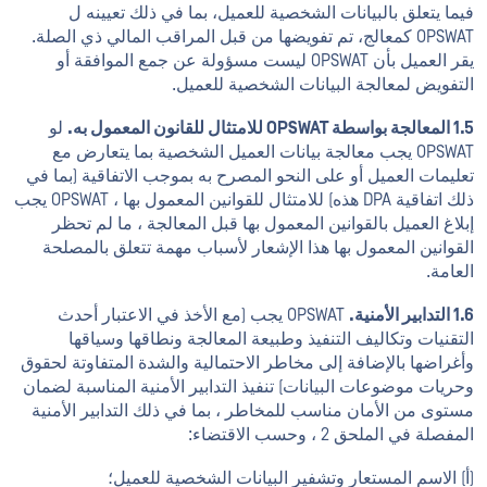
فيما يتعلق بالبيانات الشخصية للعميل، بما في ذلك تعيينه ل
OPSWAT كمعالج، تم تفويضها من قبل المراقب المالي ذي الصلة.
يقر العميل بأن OPSWAT ليست مسؤولة عن جمع الموافقة أو
التفويض لمعالجة البيانات الشخصية للعميل.
1.5 المعالجة بواسطة OPSWAT للامتثال للقانون المعمول به.
لو
OPSWAT يجب معالجة بيانات العميل الشخصية بما يتعارض مع
تعليمات العميل أو على النحو المصرح به بموجب الاتفاقية (بما في
ذلك اتفاقية DPA هذه) للامتثال للقوانين المعمول بها ، OPSWAT يجب
إبلاغ العميل بالقوانين المعمول بها قبل المعالجة ، ما لم تحظر
القوانين المعمول بها هذا الإشعار لأسباب مهمة تتعلق بالمصلحة
العامة.
1.6 التدابير الأمنية.
OPSWAT يجب (مع الأخذ في الاعتبار أحدث
التقنيات وتكاليف التنفيذ وطبيعة المعالجة ونطاقها وسياقها
وأغراضها بالإضافة إلى مخاطر الاحتمالية والشدة المتفاوتة لحقوق
وحريات موضوعات البيانات) تنفيذ التدابير الأمنية المناسبة لضمان
مستوى من الأمان مناسب للمخاطر ، بما في ذلك التدابير الأمنية
المفصلة في الملحق 2 ، وحسب الاقتضاء:
(أ) الاسم المستعار وتشفير البيانات الشخصية للعميل؛