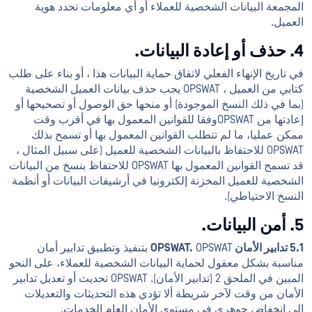
المجمعة البيانات الشخصية للعملاء أو أي معلومات تحدد هوية
العميل.
4. حذف أو إعادة البيانات.
في تاريخ الإنهاء الفعلي لاتفاق حماية البيانات هذا ، أو بناء على طلب
كتابي من العميل ، OPSWAT يجب حذف بيانات العميل الشخصية
(بما في ذلك النسخ الموجودة) أو منحها حق الوصول أو تصحيحها أو
إعادتها من OPSWATوفقا للقوانين المعمول بها في أقرب وقت
ممكن عمليا، ما لم تتطلب القوانين المعمول بها أو تسمح بذلك
OPSWAT للاحتفاظ بالبيانات الشخصية للعميل (على سبيل المثال ،
قد تسمح القوانين المعمول بها OPSWAT للاحتفاظ بنسخ من البيانات
الشخصية للعميل المخزنة إلكترونيا في أرشيفات البيانات أو أنظمة
النسخ الاحتياطي).
5. أمن البيانات.
5.1 تدابير الأمان OPSWAT.
OPSWAT بتنفيذ وتطبيق تدابير أمان
مناسبة بشكل معقول لحماية البيانات الشخصية للعملاء، على النحو
المبين في الملحق 2 (تدابير الأمان). OPSWAT تحديث أو تعديل تدابير
الأمان من وقت لآخر شريطة ألا تؤدي هذه التحديثات والتعديلات
إلى انخفاض جوهري في مستوى الأمان العام الخدمات.