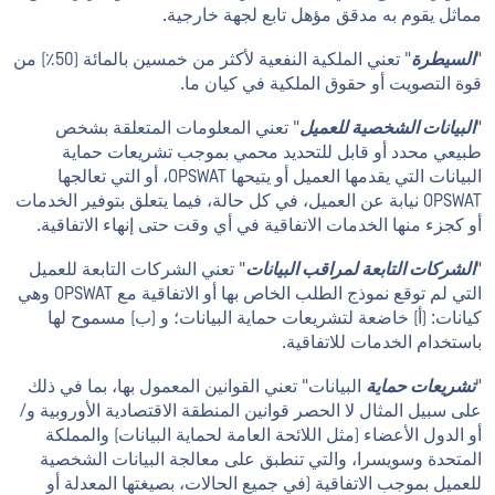
مماثل يقوم به مدقق مؤهل تابع لجهة خارجية.
"
السيطرة
" تعني الملكية النفعية لأكثر من خمسين بالمائة (50٪) من
قوة التصويت أو حقوق الملكية في كيان ما.
"
البيانات الشخصية للعميل
" تعني المعلومات المتعلقة بشخص
طبيعي محدد أو قابل للتحديد محمي بموجب تشريعات حماية
البيانات التي يقدمها العميل أو يتيحها OPSWAT، أو التي تعالجها
OPSWAT نيابة عن العميل، في كل حالة، فيما يتعلق بتوفير الخدمات
أو كجزء منها الخدمات الاتفاقية في أي وقت حتى إنهاء الاتفاقية.
"
الشركات التابعة لمراقب البيانات
" تعني الشركات التابعة للعميل
التي لم توقع نموذج الطلب الخاص بها أو الاتفاقية مع OPSWAT وهي
كيانات: (أ) خاضعة لتشريعات حماية البيانات؛ و (ب) مسموح لها
باستخدام الخدمات للاتفاقية.
"
تشريعات حماية
البيانات" تعني القوانين المعمول بها، بما في ذلك
على سبيل المثال لا الحصر قوانين المنطقة الاقتصادية الأوروبية و/
أو الدول الأعضاء (مثل اللائحة العامة لحماية البيانات) والمملكة
المتحدة وسويسرا، والتي تنطبق على معالجة البيانات الشخصية
للعميل بموجب الاتفاقية (في جميع الحالات، بصيغتها المعدلة أو