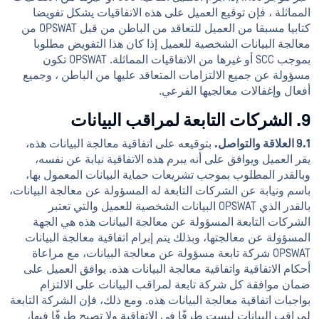
المماثلة ، فإن توقيع العميل على هذه الاتفاقيات يشكل تفويضا
كتابيا مسبقا من العميل للتعاقد من الباطن من قبل OPSWAT من
معالجة البيانات الشخصية للعميل إذا كان هذا التفويض مطلوبا
بموجب SCC أو غيرها من الاتفاقيات المماثلة. OPSWAT تكون
مسؤولة عن جميع الالتزامات المتعاقد عليها من الباطن ، وجميع
أفعال وإغفالات معالجيها الفرعي.
9. الشركات التابعة لمراقب البيانات
9.1 العلاقة والتواصل.
بتوقيعه على اتفاقية معالجة البيانات هذه،
يقر العميل ويوافق على أنه يبرم هذه الاتفاقية نيابة عن نفسه،
وبالقدر المطلوب بموجب تشريعات حماية البيانات المعمول بها،
باسم ونيابة عن الشركات التابعة له المسؤولة عن معالجة البيانات،
بالقدر الذي OPSWAT البيانات الشخصية للعميل والتي تعتبر
الشركات التابعة المسؤولة عن معالجة البيانات هذه هي الجهة
المسؤولة عن معالجتها، وبذلك يتم إبرام اتفاقية معالجة البيانات
OPSWAT شركة تابعة مسؤولة عن معالجة البيانات، مع مراعاة
أحكام الاتفاقية واتفاقية معالجة البيانات هذه. يوافق العميل على
ضمان موافقة كل شركة تابعة لمراقب البيانات على الالتزام
بواجبات اتفاقية معالجة البيانات هذه. ومع ذلك، فإن الشركة التابعة
لمراقب البيانات ليست طرفًا في الاتفاقية ولا تصبح طرفًا فيها،