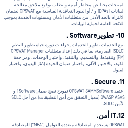
المنتجات بحثا عن مخاطر أمنية وتتطلب توقيع ملاحق معالجة
البيانات (DPAs) و / أو البنود التعاقدية القياسية مع OPSWAT لضمان
الالتزام بالحد الأدنى من متطلبات الأمان ومستويات الخدمة بموجب
اللائحة العامة لحماية البيانات.
10- تطويرSoftware .
تتبع الخدمات تطوير الخدمات إجراءات دورة حياة تطوير النظم
(SDLC) الصارمة، بما في ذلك إعداد متطلبات OPSWAT Manager
(PM) وتنفيذها، والتصميم، والتنفيذ، واختبار الوحدات، ومراجعة
الكود، والاختبار الآلي، واختبار ضمان الجودة (QA) اليدوي، واختبار
القبول.
11. Secure .
اعتمد OPSWAT SAMMSoftware نموذج نضج ضمانSoftware ) و
OWASP ASVS (معيار التحقق من أمن التطبيقات) من أجل SDLC
الآمن SDLC.
12.IT أمن.
OPSWAT يستخدم المصادقة متعددة العوامل ("MFA") للمصادقة