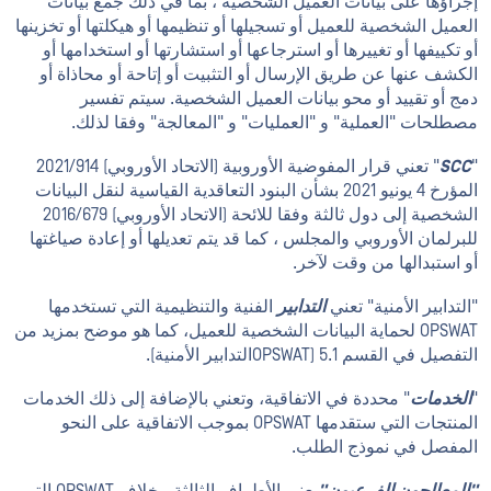
إجراؤها على بيانات العميل الشخصية ، بما في ذلك جمع بيانات
العميل الشخصية للعميل أو تسجيلها أو تنظيمها أو هيكلتها أو تخزينها
أو تكييفها أو تغييرها أو استرجاعها أو استشارتها أو استخدامها أو
الكشف عنها عن طريق الإرسال أو التثبيت أو إتاحة أو محاذاة أو
دمج أو تقييد أو محو بيانات العميل الشخصية. سيتم تفسير
مصطلحات "العملية" و "العمليات" و "المعالجة" وفقا لذلك.
"
SCC
" تعني قرار المفوضية الأوروبية (الاتحاد الأوروبي) 2021/914
المؤرخ 4 يونيو 2021 بشأن البنود التعاقدية القياسية لنقل البيانات
الشخصية إلى دول ثالثة وفقا للائحة (الاتحاد الأوروبي) 2016/679
للبرلمان الأوروبي والمجلس ، كما قد يتم تعديلها أو إعادة صياغتها
أو استبدالها من وقت لآخر.
"التدابير الأمنية" تعني
التدابير
الفنية والتنظيمية التي تستخدمها
OPSWAT لحماية البيانات الشخصية للعميل، كما هو موضح بمزيد من
التفصيل في القسم 5.1 (OPSWATالتدابير الأمنية).
"
الخدمات
" محددة في الاتفاقية، وتعني بالإضافة إلى ذلك الخدمات
المنتجات التي ستقدمها OPSWAT بموجب الاتفاقية على النحو
المفصل في نموذج الطلب.