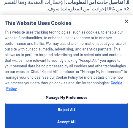
1.8 تفاصيل حادث أمن المعلومات.
الإخطارات المقدمة وفقا للقسم
5.3 من DPA (حوادث أمن المعلومات) سوف:
(أ) وصف طبيعة حادث أمن المعلومات بما في ذلك ، حيثما أمكن ،
This Website Uses Cookies
الفئات والعدد التقريبي لأصحاب البيانات المعنيين والفئات والعدد
Hey there!
This website uses tracking technologies, such as cookies, to enable our
التقريبي لسجلات البيانات الشخصية المعنية ؛
I'm Ozzy, your OPSWAT virtual assistant.
website functionalities, to enhance user experience or to analyze
How can I help you secure what's critical
performance and traffic. We may also share information about your use of
(ب) إبلاغ اسم وتفاصيل الاتصال بموظف حماية البيانات أو نقطة
today?
our site with our social media, advertising, and analytics partners. This
اتصال أخرى حيث يمكن الحصول على مزيد من المعلومات ؛
allows us to perform targeted advertising and to select ads and content
that will be more relevant to you. By clicking “Accept All,” you agree to
(ج) وصف العواقب المحتملة لحادث أمن المعلومات؛ و
your personal data being processed by all cookies and other technologies
on our website. Click “Reject All” to refuse, or “Manage My Preferences” to
(د) وصف التدابير المتخذة أو المقترح اتخاذها من جانب OPSWAT
manage your choices. See our Cookie Policy for more details on the how
لمعالجة حادث أمن المعلومات ، بما في ذلك ، عند الاقتضاء ، تدابير
we process your data through cookies and similar technologies:
Cookie
للتخفيف من آثاره السلبية المحتملة.
Policy
Manage My Preferences
وحيثما يتعذر تقديم المعلومات في الوقت نفسه، وبقدر ما يمكن
ذلك، يجوز تقديم المعلومات على مراحل دون مزيد من التأخير
Reject All
الذي لا مبرر له.
Privacy Policy
Accept All
1.9 عمليات تدقيق الامتثال.