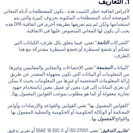
1. التعاريف
لأغراض اتفاقية حظر التثبيت هذه ، يكون للمصطلحات أدناه المعاني
الموضحة أدناه. المصطلحات المكتوبة بحروف كبيرة والتي يتم
استخدامها ولكن لم يتم تعريفها بطريقة أخرى في اتفاقية DPA هذه
يجب أن يكون لها المعاني المنصوص عليها في الاتفاقية.
"الشركات
التابعة
" تعني، فيما يتعلق بكل طرف، الكيانات التي
تتحكم أو تخضع لسيطرة أو تخضع لسيطرة مشتركة مع هذا
الطرف.
"البيانات
المجمعة
" تعني الإحصاءات والمعايير والمقاييس وغيرها
من المعلومات أو البيانات التي تكون مجهولة المصدر عن طريق
إزالة المعلومات الشخصية أو غيرها من المعلومات بحيث لا يمكن
أن تعزى البيانات إلى فرد معين أو عميل معين (باستخدام جهود
تجارية معقولة أو كما هو مطلوب بموجب القوانين المعمول بها).
"القوانين المعمول بها" تعني القوانين والقواعد والإرشادات وأوامر
المحكمة أو الوكالة الحكومية أو الحكومية والمحلية المعمول بها
واللوائح
المعمول
بها.
"
تقارير التدقيق
" تعني ISO 27001 أو SSAE 16 SOC II أو تقرير تدقيق