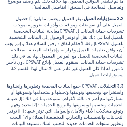
ما لم تقتضي القوانين المعمول بها خلاف ذلك. يتم وصف موضوع
وتفاصيل المعالجة في الملحق 1 (تفاصيل المعالجة).
3.2 مسؤوليات العميل.
يقر العميل ويضمن ما يلي: (أ) حصول
العميل على أي تفويضات وموافقات وأذونات ضرورية بموجب
تشريعات حماية البيانات ل OPSWATمعالجة البيانات الشخصية
للعميل (بما في ذلك نقل أو توفير الوصول إلى البيانات الشخصية
للعميل OPSWAT) وفقا لأحكام اتفاق دارفور للسلام هذا؛ و (ب) يجب
أن تتوافق تعليمات العميل وقراراته وإجراءاته المتعلقة بمعالجة
البيانات الشخصية للعميل مع القوانين المعمول بها، بما في ذلك
تشريعات حماية البيانات. سيقوم العميل بإبلاغ OPSWAT دون تأخير
لا مبرر له إذا كان العميل غير قادر على الامتثال لهذا القسم 3.2
(مسؤوليات العميل).
3.3 التحليلات.
OPSWAT جمع البيانات المجمعة وتطويرها وإنشاؤها
واستخراجها وتجميعها وتوليفها وتحليلها واستخدامها وتسويقها أو
مشاركتها مع أطراف ثالثة لأغراض متنوعة، بما في ذلك: (1) صيانة
الخدمات وتحسينها وتسويقها والترويج الخدمات؛ (2) تحديد وفهم
وتوقع مشكلات الأداء والأمان والعوامل التي تؤثر عليها؛ (iii) توفير
التحديثات والتحسينات والتجارب المخصصة العملاء و (iv) البحث
وتطوير منتجات الخدمات جديدة. لتجنب الشك، تستبعد البيانات